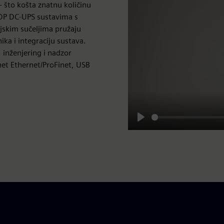
- što košta znatnu količinu
TOP DC-UPS sustavima s
ijskim sučeljima pružaju
ka i integraciju sustava.
 inženjering i nadzor
et Ethernet/ProFinet, USB
Play