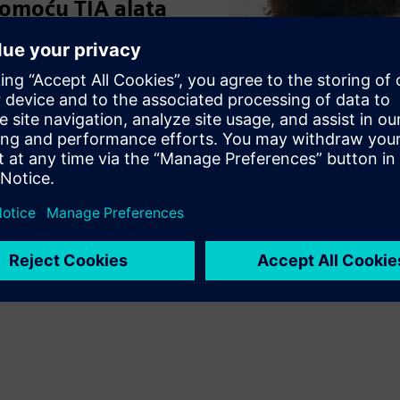
omoću TIA alata
novac pri inženjeringu
m izrade makronaredbi
Play