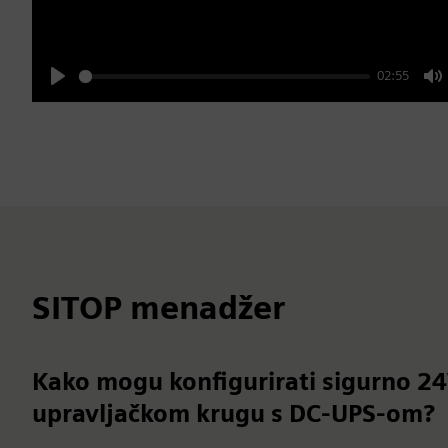
02:55
Play
M
SITOP menadžer
Kako mogu konfigurirati sigurno 24
upravljačkom krugu s DC-UPS-om?