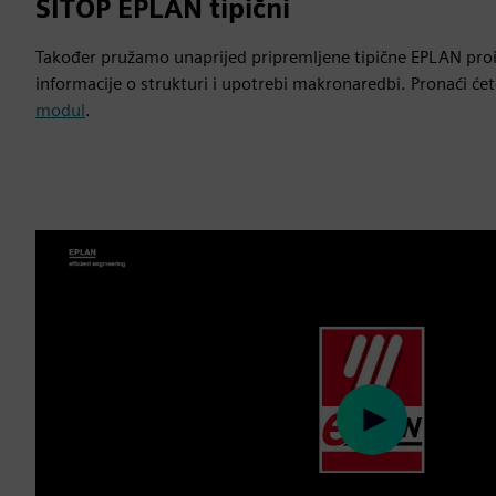
SITOP EPLAN tipični
Također pružamo unaprijed pripremljene tipične EPLAN proiz
informacije o strukturi i upotrebi makronaredbi. Pronaći ćet
modul
.
Play