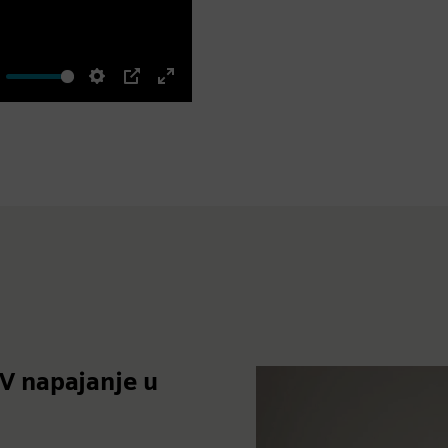
ute
Settings
PIP
Enter
fullscreen
V napajanje u