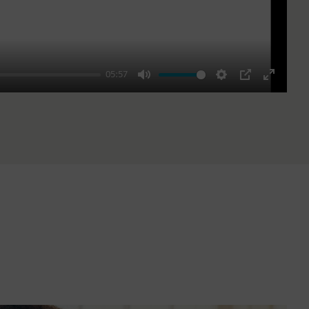
05:57
Mute
Settings
PIP
Enter
fullscre