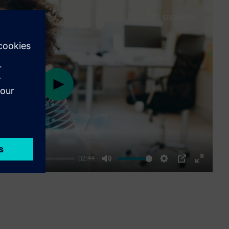
Play
02:44
Mute
Settings
PIP
Enter
fullscre