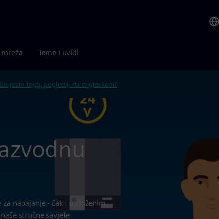
a mreža
Teme i uvidi
Umjesto toga, pogledaj na engleskom?
 razvodnu
 za napajanje - čak i u složenim
 naše stručne savjete