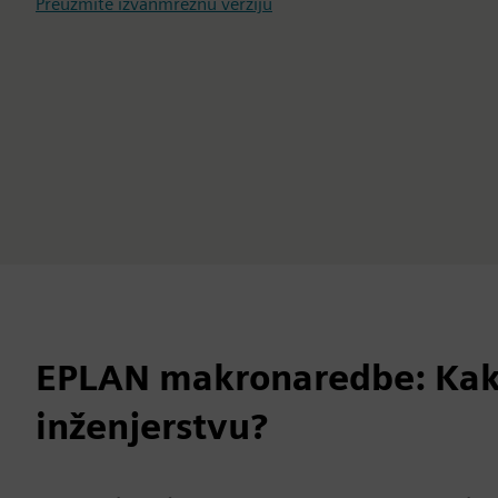
Preuzmite izvanmrežnu verziju
EPLAN makronaredbe: Kako
inženjerstvu?