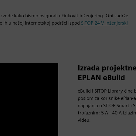
vode kako bismo osigurali učinkovit inženjering. Oni sadrže
e ih u našoj internetskoj podršci ispod
SITOP 24 V inženjerski
Izrada projekt
EPLAN eBuild
eBuild i SITOP Library čine
poslom za korisnike ePlan-a
napajanja u SITOP Smart i 
trofaznim: 5 A - 40 A izlaz
videu.