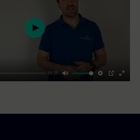
Play
03:25
Mute
Settings
PIP
Enter
fullscre