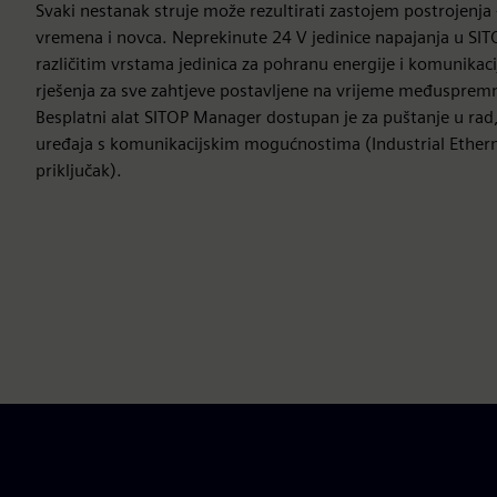
Svaki nestanak struje može rezultirati zastojem postrojenja 
vremena i novca. Neprekinute 24 V jedinice napajanja u SI
različitim vrstama jedinica za pohranu energije i komunikac
rješenja za sve zahtjeve postavljene na vrijeme međuspremni
Besplatni alat SITOP Manager dostupan je za puštanje u rad,
uređaja s komunikacijskim mogućnostima (Industrial Ethern
priključak).