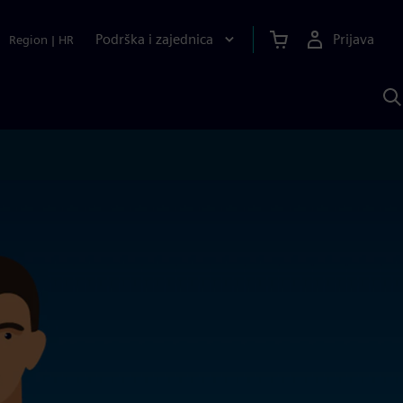
Podrška i zajednica
Prijava
Region
|
HR
P
p
S