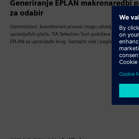
Generiranje EPLAN makronaredbi p
za odabir
Optimizirani, koordinirani procesi mogu uštedjeti vrijeme i 
upravljačkih ploča. TIA Selection Tool podržava vas priliko
EPLAN za upravljački krug. Saznajte više i pogledajte video.