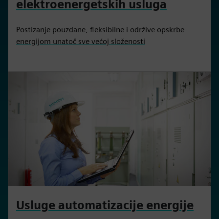
elektroenergetskih usluga
Postizanje pouzdane, fleksibilne i održive opskrbe
energijom unatoč sve većoj složenosti
Usluge automatizacije energije