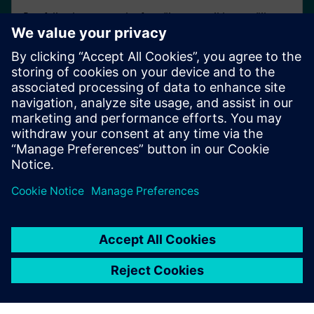
Portfelj usluga za svaku fazu životnog ciklusa vaših
sustava
SIPROTEC zaštita za digitalnu
trafostanicu