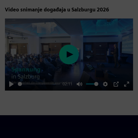
Video snimanje događaja u Salzburgu 2026
Play
02:11
Play
Mute
Settings
PIP
Enter
fulls