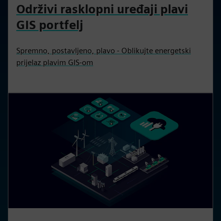
Održivi rasklopni uređaji plavi
GIS portfelj
Spremno, postavljeno, plavo - Oblikujte energetski
prijelaz plavim GIS-om