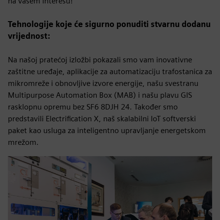
na vašem interesu!
Tehnologije koje će sigurno ponuditi stvarnu dodanu
vrijednost:
Na našoj pratećoj izložbi pokazali smo vam inovativne
zaštitne uređaje, aplikacije za automatizaciju trafostanica za
mikromreže i obnovljive izvore energije, našu svestranu
Multipurpose Automation Box (MAB) i našu plavu GIS
rasklopnu opremu bez SF6 8DJH 24. Također smo
predstavili Electrification X, naš skalabilni IoT softverski
paket kao usluga za inteligentno upravljanje energetskom
mrežom.