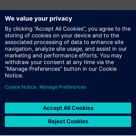
Nabavite ulaznice
Više informacija o događaju i mogućnost dobivanja
ulaznice
SMM web stranica