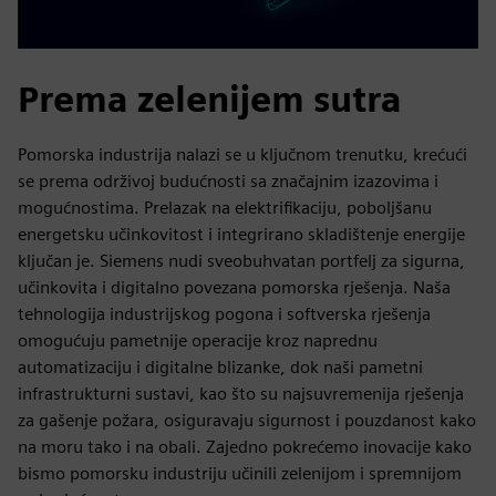
Prema zelenijem sutra
Pomorska industrija nalazi se u ključnom trenutku, krećući
se prema održivoj budućnosti sa značajnim izazovima i
mogućnostima. Prelazak na elektrifikaciju, poboljšanu
energetsku učinkovitost i integrirano skladištenje energije
ključan je. Siemens nudi sveobuhvatan portfelj za sigurna,
učinkovita i digitalno povezana pomorska rješenja. Naša
tehnologija industrijskog pogona i softverska rješenja
omogućuju pametnije operacije kroz naprednu
automatizaciju i digitalne blizanke, dok naši pametni
infrastrukturni sustavi, kao što su najsuvremenija rješenja
za gašenje požara, osiguravaju sigurnost i pouzdanost kako
na moru tako i na obali. Zajedno pokrećemo inovacije kako
bismo pomorsku industriju učinili zelenijom i spremnijom