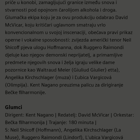
priče u konobi, zamagljujući granice između snova i
stvarnosti pod opojnom čarolijom alkohola i droga.
Glumačka ekipa koju je za ovu produkciju odabrao David
McVicar, koju kritičari uglavnom smatraju vrlo
konvencionalnom u svojoj inscenaciji, obećava pravi prikaz
operne i vokalne sposobnosti: zvijezda američki tenor Neil
Shicoff pjeva ulogu Hoffmanna, dok Ruggero Raimondi
djeluje kao njegov demonski neprijatelj, a primamljive
predmete njegovih snova i želja igraju velike dame
pozornice kao Waltraud Meier (Giuliud Giulier) etta),
Angelika Kirchschlager (muza) i Ľubica Vargicová
(Olimpija). Kent Nagano preuzima palicu za dirigiranje
Bečke filharmonije.
Glumci
Dirigent: Kent Nagano | Redatelj: David McVicar | Orkestar:
Bečka filharmonija | Trajanje: 180 minuta |
S: Neil Shicoff (Hoffmann), Angelika Kirchschlager (La
Muse), Ruggero Raimondi (Lindorf), L'ubica Vargicová