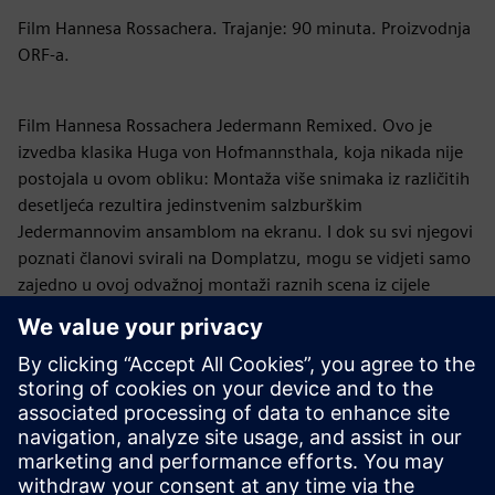
Film Hannesa Rossachera. Trajanje: 90 minuta. Proizvodnja
ORF-a.
Film Hannesa Rossachera Jedermann Remixed. Ovo je
izvedba klasika Huga von Hofmannsthala, koja nikada nije
postojala u ovom obliku: Montaža više snimaka iz različitih
desetljeća rezultira jedinstvenim salzburškim
Jedermannovim ansamblom na ekranu. I dok su svi njegovi
poznati članovi svirali na Domplatzu, mogu se vidjeti samo
zajedno u ovoj odvažnoj montaži raznih scena iz cijele
povijesti produkcije. Ova ORF produkcija u izdanju 2020.
kulturno-povijesna je zagonetka, u rasponu od Aleksandra
Moissija do Tobiasa Morettija. Posebno kreirani soundtrack
isporučuje međunarodno poznati glazbenik Blues and Roots
Hans Theessink.