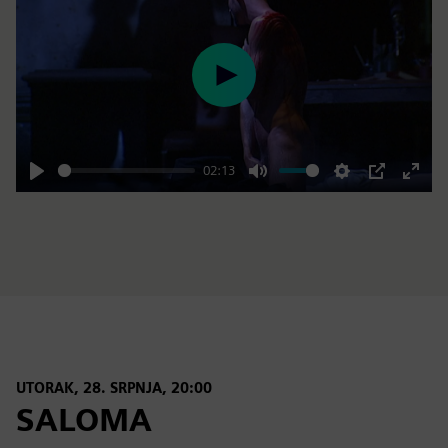
Play
02:13
Play
Mute
Settings
PIP
Enter
fulls
UTORAK, 28. SRPNJA, 20:00
SALOMA