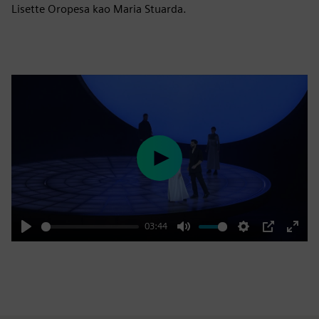
Lisette Oropesa kao Maria Stuarda.
Play
03:44
Play
Mute
Settings
PIP
Enter
fulls