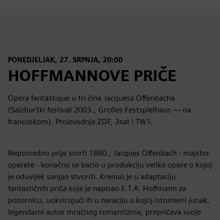
PONEDJELJAK, 27. SRPNJA, 20:00
HOFFMANNOVE PRIČE
Opéra fantastique u tri čina Jacquesa Offenbacha
(Salzburški festival 2003., Großes Festspielhaus — na
francuskom). Proizvodnja ZDF, 3sat i TW1.
Neposredno prije smrti 1880., Jacques Offenbach - majstor
operete - konačno se bacio u produkciju velike opere o kojoj
je oduvijek sanjao stvoriti. Krenuo je u adaptaciju
fantastičnih priča koje je napisao E.T.A. Hoffmann za
pozornicu, uokvirujući ih u naraciju u kojoj istoimeni junak,
legendarni autor mračnog romantizma, prepričava svoje