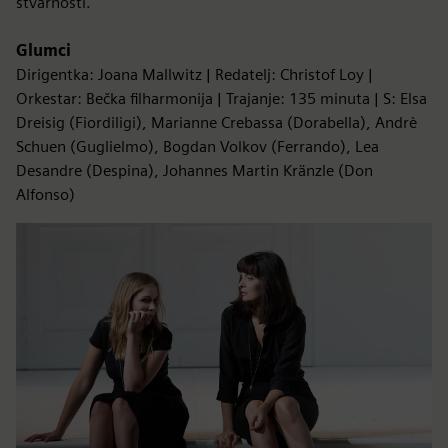
stvarnosti.
Glumci
Dirigentka: Joana Mallwitz | Redatelj: Christof Loy |
Orkestar: Bečka filharmonija | Trajanje: 135 minuta | S: Elsa
Dreisig (Fiordiligi), Marianne Crebassa (Dorabella), Andrè
Schuen (Guglielmo), Bogdan Volkov (Ferrando), Lea
Desandre (Despina), Johannes Martin Kränzle (Don
Alfonso)