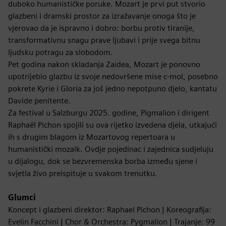
duboko humanističke poruke. Mozart je prvi put stvorio
glazbeni i dramski prostor za izražavanje onoga što je
vjerovao da je ispravno i dobro: borbu protiv tiranije,
transformativnu snagu prave ljubavi i prije svega bitnu
ljudsku potragu za slobodom.
Pet godina nakon skladanja Zaidea, Mozart je ponovno
upotrijebio glazbu iz svoje nedovršene mise c-mol, posebno
pokrete Kyrie i Gloria za još jedno nepotpuno djelo, kantatu
Davide penitente.
Za festival u Salzburgu 2025. godine, Pigmalion i dirigent
Raphaël Pichon spojili su ova rijetko izvedena djela, utkajući
ih s drugim blagom iz Mozartovog repertoara u
humanistički mozaik. Ovdje pojedinac i zajednica sudjeluju
u dijalogu, dok se bezvremenska borba između sjene i
svjetla živo preispituje u svakom trenutku.
Glumci
Koncept i glazbeni direktor: Raphael Pichon | Koreografija:
Evelin Facchini | Chor & Orchestra: Pygmalion | Trajanje: 99