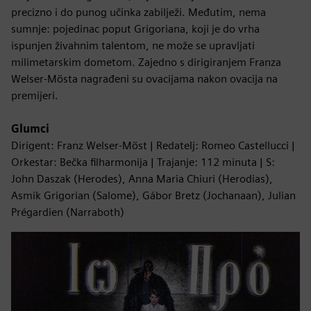
precizno i do punog učinka zabilježi. Međutim, nema
sumnje: pojedinac poput Grigoriana, koji je do vrha
ispunjen živahnim talentom, ne može se upravljati
milimetarskim dometom. Zajedno s dirigiranjem Franza
Welser-Mösta nagrađeni su ovacijama nakon ovacija na
premijeri.
Glumci
Dirigent: Franz Welser-Möst | Redatelj: Romeo Castellucci |
Orkestar: Bečka filharmonija | Trajanje: 112 minuta | S:
John Daszak (Herodes), Anna Maria Chiuri (Herodias),
Asmik Grigorian (Salome), Gábor Bretz (Jochanaan), Julian
Prégardien (Narraboth)