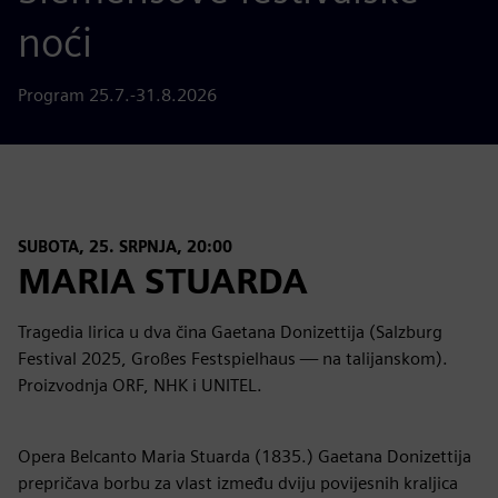
noći
Program 25.7.-31.8.2026
SUBOTA, 25. SRPNJA, 20:00
MARIA STUARDA
Tragedia lirica u dva čina Gaetana Donizettija (Salzburg
Festival 2025, Großes Festspielhaus — na talijanskom).
Proizvodnja ORF, NHK i UNITEL.
Opera Belcanto Maria Stuarda (1835.) Gaetana Donizettija
prepričava borbu za vlast između dviju povijesnih kraljica