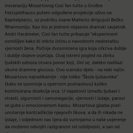
inscenaciju Mozartovog Così fan tutte u Großes
Festspielhausu putem odgođene projekcije uživo na
Kapitelplatzu, uz podršku Joane Mallwitz dirigujući Bečku
filharmoniju. Kao što je jednom objasnio dramski savjetnik
Andri Hardmeier, Così fan tutte prikazuje "eksperiment
osmišljen kako bi otkrio istinu o navodnom nedostatku
vjernosti žena. Počinje dvosmislena igra koja otkriva dublje
i dublje slojeve osjećaja. Ovaj iskreni pogled na zbrku
ljudskih odnosa otvara ponor koji, čini se, daleko nadilazi
okvire dramme giocoso. Ovo scensko djelo - na neki način
Mozartovo najradikalnije - nije toliko "Škola ljubavnika"
(kako se spominje u opernom podnaslovu) koliko
kontinuirana disekcija srca. U napetosti između ljubavi i
strasti, sigurnosti i samonegacije, vjernosti i izdaje, parovi
se gube u emocionalnom kaosu. Mozartova glazba prati
unutarnje kontradikcije njegovih likova, a da ih nikada ne
izdaje, i odjednom nas tjera da sumnjamo u naše uvjerenje
da možemo odvojiti razigranost od ozbiljnosti, a san od