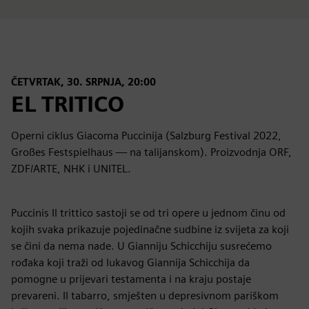
ČETVRTAK, 30. SRPNJA, 20:00
EL TRITICO
Operni ciklus Giacoma Puccinija (Salzburg Festival 2022,
Großes Festspielhaus — na talijanskom). Proizvodnja ORF,
ZDF/ARTE, NHK i UNITEL.
Puccinis Il trittico sastoji se od tri opere u jednom činu od
kojih svaka prikazuje pojedinačne sudbine iz svijeta za koji
se čini da nema nade. U Gianniju Schicchiju susrećemo
rođaka koji traži od lukavog Giannija Schicchija da
pomogne u prijevari testamenta i na kraju postaje
prevareni. Il tabarro, smješten u depresivnom pariškom