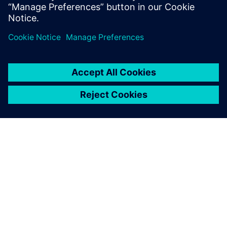
Klaus Maria Brandauer kao bogati štednjak.
Pregled programa
Ovdje ćete pronaći pregled programa i sve dodatne
informacije o događaju.