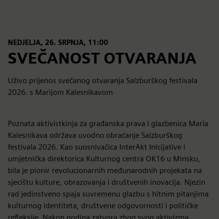
NEDJELJA, 26. SRPNJA, 11:00
SVEČANOST OTVARANJA
Uživo prijenos svečanog otvaranja Salzburškog festivala
2026. s Marijom Kalesnikavom
Poznata aktivistkinja za građanska prava i glazbenica Maria
Kalesnikava održava uvodno obraćanje Salzburškog
festivala 2026. Kao suosnivačica InterAkt Inicijative i
umjetnička direktorica Kulturnog centra OK16 u Minsku,
bila je pionir revolucionarnih međunarodnih projekata na
sjecištu kulture, obrazovanja i društvenih inovacija. Njezin
rad jedinstveno spaja suvremenu glazbu s hitnim pitanjima
kulturnog identiteta, društvene odgovornosti i političke
refleksije. Nakon godina zatvora zbog svog aktivizma,