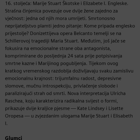
16. stoljeća: Marije Stuart Škotske i Elizabete I. Engleske.
Strašna činjenica povezuje ove dvije žene zajedno za
vječnost: jedna od njih mora umrijeti. Smrtonosno
neprijateljstvo plamti jedno pitanje: Kome pripada englesko
prijestolje? Donizettijeva opera Belcanto temelji se na
Schillerovoj tragediji Maria Stuart. Međutim, još jače se
fokusira na emocionalne strane oba antagonista,
komprimirane do posljednja 24 sata prije potpisivanja
smrtne kazne i Marijinog pogubljenja. Tijekom ovog
kratkog vremenskog razdoblja doživljavaju svaku zamislivu
emocionalnu krajnost: trijumfalnu radost, depresivne
slomove, mučnu introspekciju, privlačenje slobode i
paralizirajući strah od smrti. Nova interpretacija Ulricha
Raschea, koju karakterizira radikalna svijest o formi,
prikazuje dvije kraljice pjesme — Kate Lindsey i Lisette
Oropesa — u zvjezdanim ulogama Marije Stuart i Elisabeth
I.
Glumci