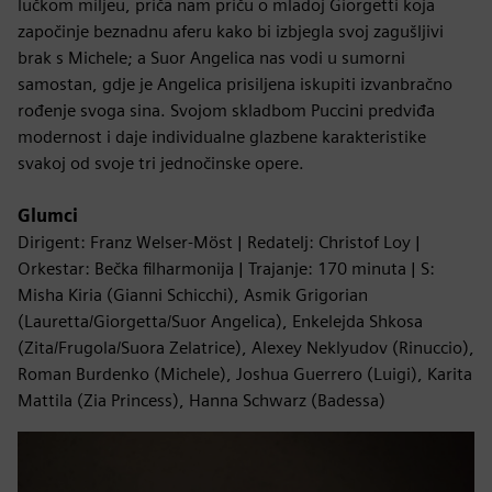
lučkom miljeu, priča nam priču o mladoj Giorgetti koja
započinje beznadnu aferu kako bi izbjegla svoj zagušljivi
brak s Michele; a Suor Angelica nas vodi u sumorni
samostan, gdje je Angelica prisiljena iskupiti izvanbračno
rođenje svoga sina. Svojom skladbom Puccini predviđa
modernost i daje individualne glazbene karakteristike
svakoj od svoje tri jednočinske opere.
Glumci
Dirigent: Franz Welser-Möst | Redatelj: Christof Loy |
Orkestar: Bečka filharmonija | Trajanje: 170 minuta | S:
Misha Kiria (Gianni Schicchi), Asmik Grigorian
(Lauretta/Giorgetta/Suor Angelica), Enkelejda Shkosa
(Zita/Frugola/Suora Zelatrice), Alexey Neklyudov (Rinuccio),
Roman Burdenko (Michele), Joshua Guerrero (Luigi), Karita
Mattila (Zia Princess), Hanna Schwarz (Badessa)