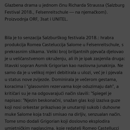
Glazbena drama u jednom činu Richarda Straussa (Salzburg
Festival 2018., Felsenreitschule — na njemačkom).
Proizvodnja ORF, 3sat i UNITEL.
Bila je to senzacija Salzburškog festivala 2018.: hrabra
produkcija Romea Casteluccija Salome u Felsenreitschule, s
prekrasnim slikama. Veliki broj briljantnih pjevača djelovao
je u veličanstvenom okruženju, ali ih je ipak zasjenila druga:
litavski sopran Asmik Grigorian kao naslovna junakinja. Ne
samo da je u velikoj mjeri debitirala u ulozi, već je i pjevala
u status nove zvijezde. Dominirala je večerom gestama,
koracima i "glasovnim rezervama koje oduzimaju dah", a
kritičari su je na odgovarajući način slavili: "Spiegel je
napisao: "Njezin beskonačni, snažan glas koji izaziva guze
koji nosi orkestar prikazivao je unutarnji sukob i duhovne
muke Salome koja traži smisao na dirljiv, senzualan način.
Tome smo dodali Grigorian koji doslovno eksplodira
umjetničkim naglascima, koje redatelj Romeo Castellucci