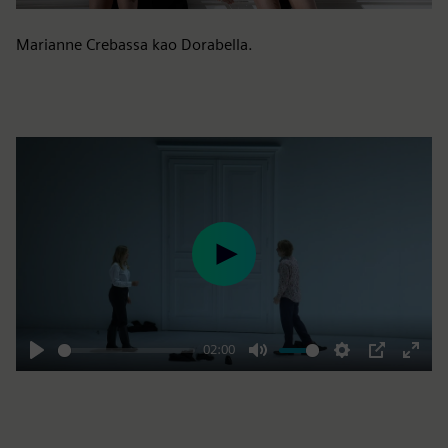
Marianne Crebassa kao Dorabella.
Play
02:00
Play
Mute
Settings
PIP
Enter
fulls