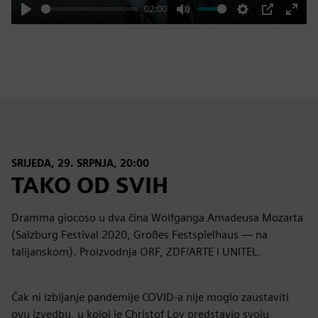
02:00
Play
Mute
Settings
PIP
Enter
fulls
SRIJEDA, 29. SRPNJA, 20:00
TAKO OD SVIH
Dramma giocoso u dva čina Wolfganga Amadeusa Mozarta
(Salzburg Festival 2020, Großes Festspielhaus — na
talijanskom). Proizvodnja ORF, ZDF/ARTE i UNITEL.
Čak ni izbijanje pandemije COVID-a nije moglo zaustaviti
ovu izvedbu, u kojoj je Christof Loy predstavio svoju