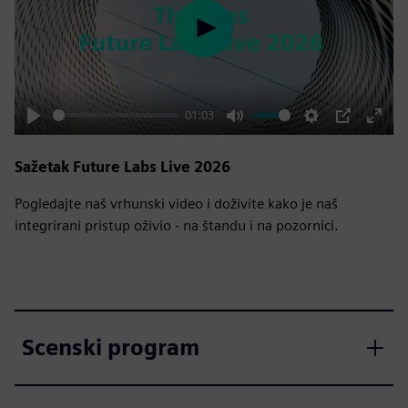
Play
01:03
Play
Mute
Settings
PIP
Enter
fulls
Sažetak Future Labs Live 2026
Pogledajte naš vrhunski video i doživite kako je naš
integrirani pristup oživio - na štandu i na pozornici.
Scenski program