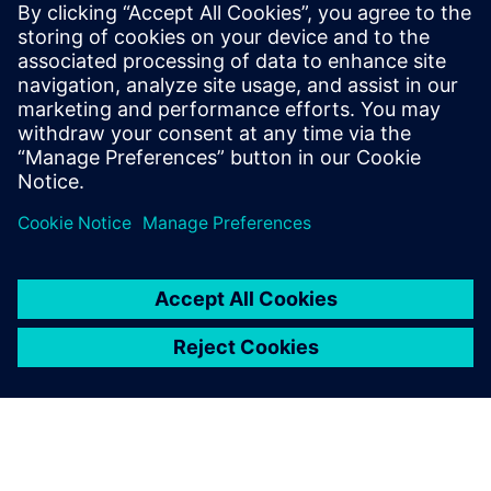
Razvoj do proizvodnje
Pojednostavite farmaceutsku proizvodnju pomoću
Enterprise Recepta
Saznajte više
AI izvorna platforma Resarch Luma
Multimodalna istraživačka platforma za znanstvenu
inteligenciju izvorna AI
Saznajte više
Projekt Pearl
Prvi neovisni test performansi na svijetu dizajniran posebno
za laboratorijska okruženja.