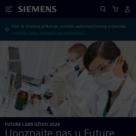
Siemens
Ova se stranica prikazuje pomoću automatiziranog prijevoda.
Umjesto toga, pogledaj na engleskom?
FUTURE LABS UŽIVO 2026
Upoznajte nas u Future