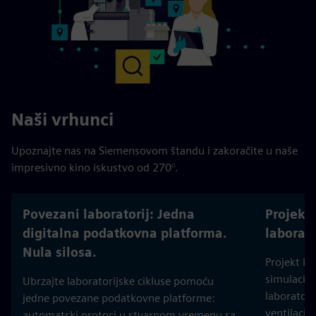
Naši vrhunci
Upoznajte nas na Siemensovom štandu i zakoračite u naše
impresivno kino iskustvo od 270°.
Povezani laboratorij: Jedna
Projekt
digitalna podatkovna platforma.
laborato
Nula silosa.
Projekt P
simulacije
Ubrzajte laboratorijske cikluse pomoću
laboratori
jedne povezane podatkovne platforme:
ventilacij
automatski protoci u stvarnom vremenu sa