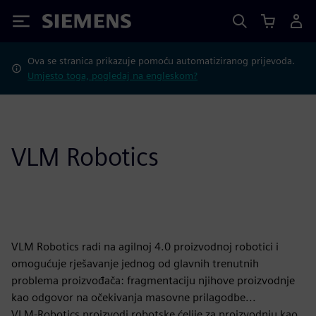
Siemens
Ova se stranica prikazuje pomoću automatiziranog prijevoda.
Umjesto toga, pogledaj na engleskom?
VLM Robotics
VLM Robotics radi na agilnoj 4.0 proizvodnoj robotici i
omogućuje rješavanje jednog od glavnih trenutnih
problema proizvođača: fragmentaciju njihove proizvodnje
kao odgovor na očekivanja masovne prilagodbe...
VLM-Robotics proizvodi robotske ćelije za proizvodnju kao