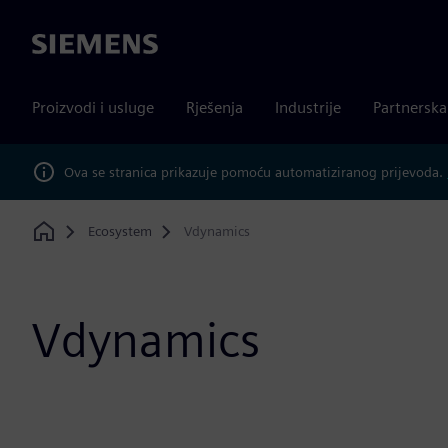
Siemens
Proizvodi i usluge
Rješenja
Industrije
Partnersk
Ova se stranica prikazuje pomoću automatiziranog prijevoda.
Ecosystem
Vdynamics
Home
Vdynamics