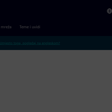
a mreža
Teme i uvidi
Umjesto toga, pogledaj na engleskom?