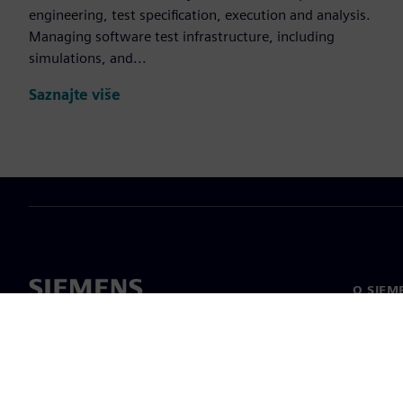
engineering, test specification, execution and analysis.
Managing software test infrastructure, including
simulations, and...
Saznajte više
O SIEM
O nama
Vodstv
Vijesti i