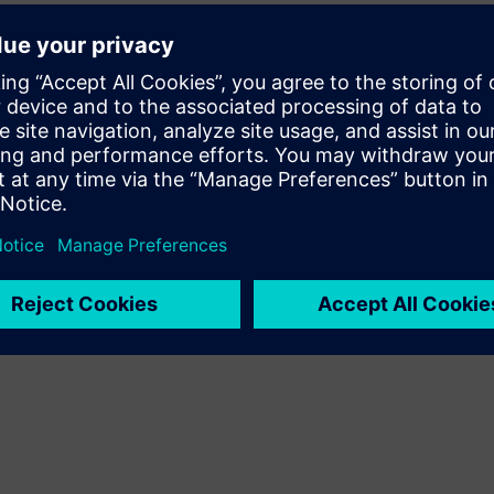
Proširuje ili nadograđuje Siemens Xcelerator
proizvod/rješenje stvaranjem novog proizvoda ili stvara
novo korisničko rješenje integracijom Siemens Xcelerator
proizvoda i vlastitog proizvoda