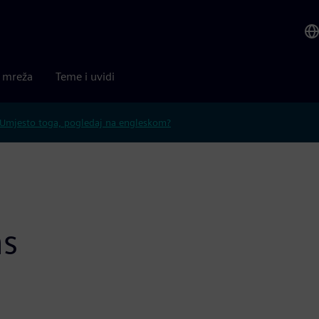
a mreža
Teme i uvidi
Umjesto toga, pogledaj na engleskom?
ns