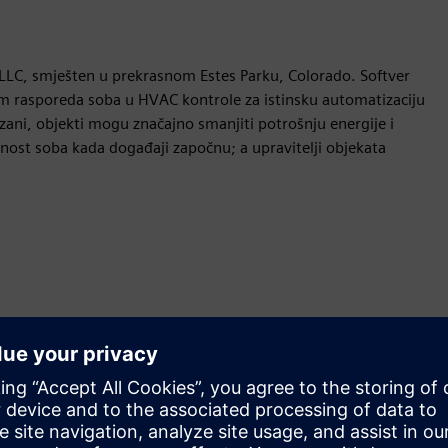
LLC, smješten u prekrasnom Estes Parku, Colorado. Softver
 rasporeda soba u HVAC kontrole za istinsku automatizaciju
ani, objekti mogu značajno smanjiti potrošnju energije i
nost soba kada događaji započnu; a upravitelji objekata
Kretanje
Build
Proširuje ili nadograđuje Siemens Xcelerator
proizvod/rješenje stvaranjem novog proizvoda ili stvara
novo korisničko rješenje integracijom Siemens Xcelerator