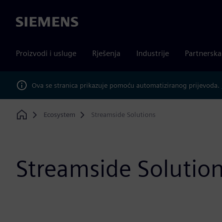
Siemens
Proizvodi i usluge
Rješenja
Industrije
Partnersk
Ova se stranica prikazuje pomoću automatiziranog prijevoda.
Ecosystem
Streamside Solutions
Home
Streamside Solutio