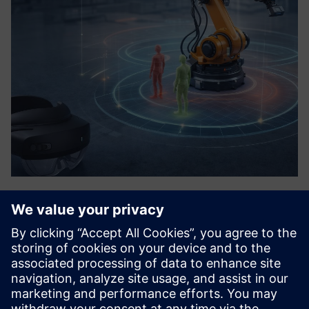
AR-powered Analytics
"Sve što možete vidjeti, morate manje testirati." Izrađujemo
digitalni prikaz problema, a pomoću AR tehnologije
projiciramo ga izravno na ispravno mjesto. To nas čini
rješenjem za sve sustave automatizacije s velikom
raznolikošću ...