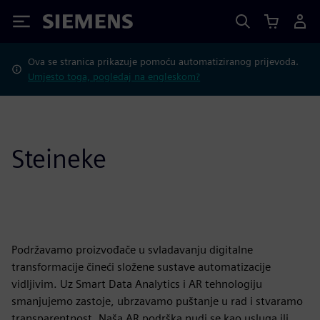
Siemens
Ova se stranica prikazuje pomoću automatiziranog prijevoda.
Umjesto toga, pogledaj na engleskom?
Steineke
Podržavamo proizvođače u svladavanju digitalne
transformacije čineći složene sustave automatizacije
vidljivim. Uz Smart Data Analytics i AR tehnologiju
smanjujemo zastoje, ubrzavamo puštanje u rad i stvaramo
transparentnost. Naša AR podrška nudi se kao usluga ili