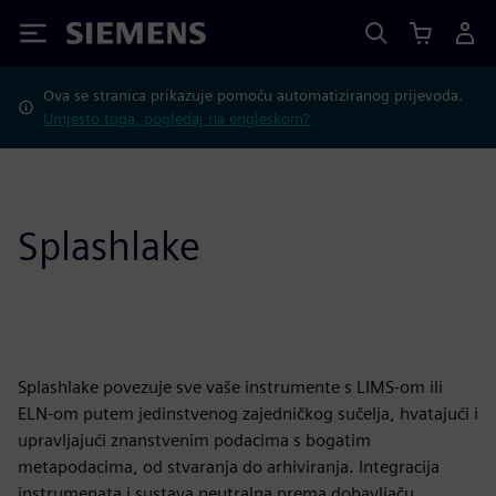
Siemens
Ova se stranica prikazuje pomoću automatiziranog prijevoda.
Umjesto toga, pogledaj na engleskom?
Splashlake
Splashlake povezuje sve vaše instrumente s LIMS-om ili
ELN-om putem jedinstvenog zajedničkog sučelja, hvatajući i
upravljajući znanstvenim podacima s bogatim
metapodacima, od stvaranja do arhiviranja. Integracija
instrumenata i sustava neutralna prema dobavljaču,