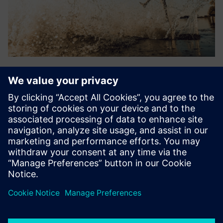
Splashlake
Integracija neutralna za dobavljača, upravljanje podacima i
vizualizaciju koje podržavaju datoteke, podaci vremenskih
serija, jednostavni instrumenti, relacijski podaci,
metapodaci i kemijske strukture. Podržava FAIR podatke i
usk...
Saznajte više