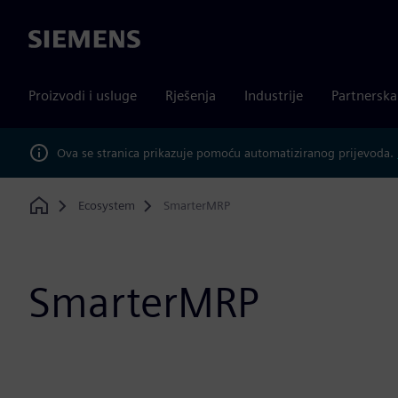
Siemens
Proizvodi i usluge
Rješenja
Industrije
Partnersk
Ova se stranica prikazuje pomoću automatiziranog prijevoda.
Ecosystem
SmarterMRP
Home
SmarterMRP