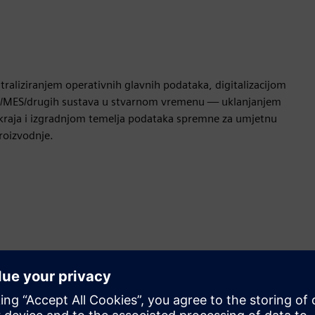
aliziranjem operativnih glavnih podataka, digitalizacijom
RP/MES/drugih sustava u stvarnom vremenu — uklanjanjem
o kraja i izgradnjom temelja podataka spremne za umjetnu
roizvodnje.
Kretanje
Build