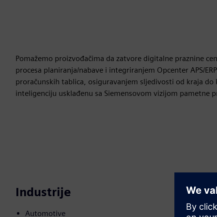
Pomažemo proizvođačima da zatvore digitalne praznine centr
procesa planiranja/nabave i integriranjem Opcenter APS/E
proračunskih tablica, osiguravanjem sljedivosti od kraja d
inteligenciju usklađenu sa Siemensovom vizijom pametne p
Industrije
Automotive