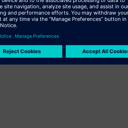
Proširuje ili nadograđuje Siemens Xcelerator
proizvod/rješenje stvaranjem novog proizvoda ili stvara
novo korisničko rješenje integracijom Siemens Xcelerator
proizvoda i vlastitog proizvoda