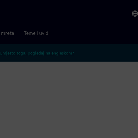
a mreža
Teme i uvidi
Umjesto toga, pogledaj na engleskom?