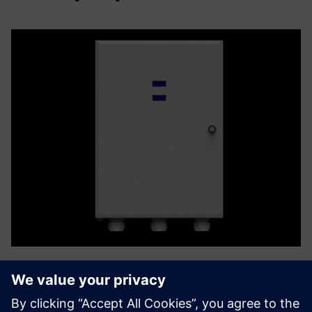
6E iBHMS for Batteries
Kontinuirano praćenje UPS-a i stanja baterije ključno je za