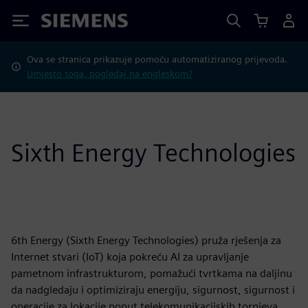
Siemens
Ova se stranica prikazuje pomoću automatiziranog prijevoda.
Umjesto toga, pogledaj na engleskom?
Sixth Energy Technologies
6th Energy (Sixth Energy Technologies) pruža rješenja za
Internet stvari (IoT) koja pokreću AI za upravljanje
pametnom infrastrukturom, pomažući tvrtkama na daljinu
da nadgledaju i optimiziraju energiju, sigurnost, sigurnost i
operacije za lokacije poput telekomunikacijskih tornjeva,