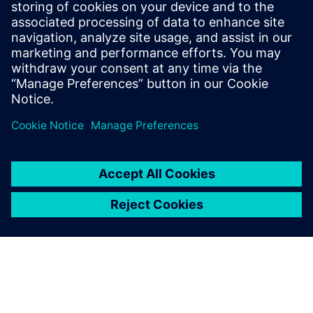
bilo koji energetski intenzivni subjekt/organizaciju. 6E
iBHMS pruža jedinstven uvid u zdravlje UPS sustava i
povezanih blokova baterija, pružajući informacije o nizu i
r...
Saznajte više