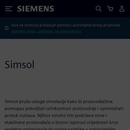
Siemens
Ova se stranica prikazuje pomoću automatiziranog prijevoda.
Umjesto toga, pogledaj na engleskom?
Simsol
Simsol pruža usluge simulacije kako bi proizvođačima
pomogao poboljšati učinkovitost proizvodnje i optimizirati
protok sustava. Njihov stručni tim podržava nove i
etablirane proizvođače u brzom isporuci vrijednosti kroz
projekte optimizacije do stalne podrške u najsloženijim