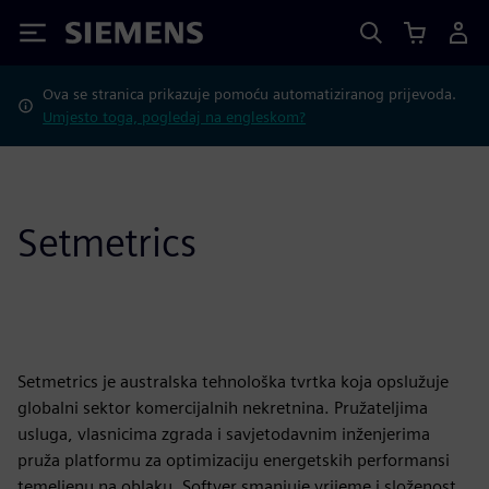
Siemens
Ova se stranica prikazuje pomoću automatiziranog prijevoda.
Umjesto toga, pogledaj na engleskom?
Setmetrics
Setmetrics je australska tehnološka tvrtka koja opslužuje
globalni sektor komercijalnih nekretnina. Pružateljima
usluga, vlasnicima zgrada i savjetodavnim inženjerima
pruža platformu za optimizaciju energetskih performansi
temeljenu na oblaku. Softver smanjuje vrijeme i složenost