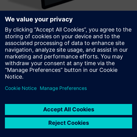
SetMetrics
Alat za donošenje odluka zasnovan na podacima koji potiče
produktivnost i strogost inženjeringa za postizanje ESG-a i
financijskih ciljeva u portfelju nekretnina. Skup alata za
evaluaciju otkriva kako će nadogradnje raditi i komun...
Saznajte više