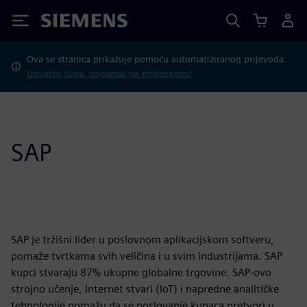
Siemens
Ova se stranica prikazuje pomoću automatiziranog prijevoda.
Umjesto toga, pogledaj na engleskom?
SAP
SAP je tržišni lider u poslovnom aplikacijskom softveru,
pomaže tvrtkama svih veličina i u svim industrijama. SAP
kupci stvaraju 87% ukupne globalne trgovine. SAP-ovo
strojno učenje, Internet stvari (IoT) i napredne analitičke
tehnologije pomažu da se poslovanje kupaca pretvori u