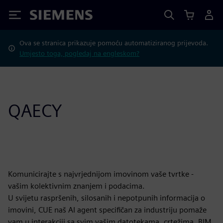
Siemens
Ova se stranica prikazuje pomoću automatiziranog prijevoda.
Umjesto toga, pogledaj na engleskom?
QAECY
Komunicirajte s najvrjednijom imovinom vaše tvrtke -
vašim kolektivnim znanjem i podacima.
U svijetu raspršenih, silosanih i nepotpunih informacija o
imovini, CUE naš AI agent specifičan za industriju pomaže
vam u interakciji sa svim vašim datotekama, crtežima, BIM