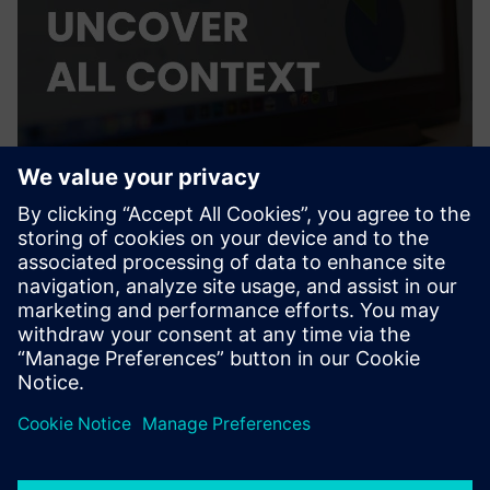
CUE - AI Agent
CUE je AI agent kao usluga za AEC industriju. Pomaže vam u
interakciji sa svim vašim datotekama, crtežima, BIM
modelima ili drugim silosima podataka.
Saznajte više