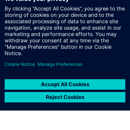
Softverski paket Siemens Industrial Edge pruža neviđenu
brzinu dobivanja vrijednosti za proizvođače otključavanjem
korisnih uvida iz podataka o strojevima na njihovom
proizvodnom podu. Ova usluga fiksnih troškova tvrtke
Prolim imp...
Saznajte više