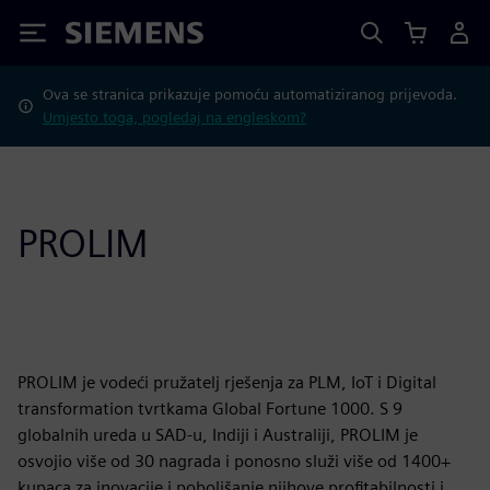
Siemens
Ova se stranica prikazuje pomoću automatiziranog prijevoda.
Umjesto toga, pogledaj na engleskom?
PROLIM
PROLIM je vodeći pružatelj rješenja za PLM, IoT i Digital
transformation tvrtkama Global Fortune 1000. S 9
globalnih ureda u SAD-u, Indiji i Australiji, PROLIM je
osvojio više od 30 nagrada i ponosno služi više od 1400+
kupaca za inovacije i poboljšanje njihove profitabilnosti i