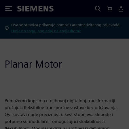
Siemens
Ova se stranica prikazuje pomoću automatiziranog prijevoda.
Umjesto toga, pogledaj na engleskom?
Planar Motor
Pomažemo kupcima u njihovoj digitalnoj transformaciji
pružajući fleksibilne transportne sustave bez održavanja.
Ovi sustavi nude preciznost u šest stupnjeva slobode i
potpuno su modularni, omogućujući skalabilnost i
fleksibilnost. Modularni dizajn i softverski definirano