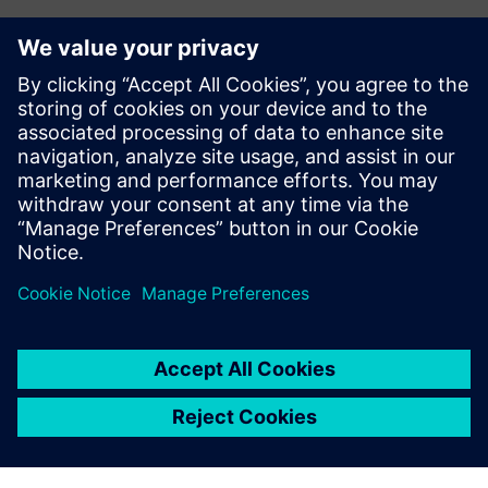
Planar Motor System
Planar Motor System transformira proizvodnju sljedeće
generacije s neusporedivom fleksibilnošću, skalabilnošću i
modularnošću. Tri komponente napajaju punu 6-DOF
slobodu: levitacijski xBots (pokretači), Flyways (statori) i
PMC, in...
Saznajte više