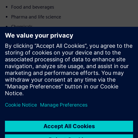
Food and beverages
Pharma and life science
Chemicals
Kretanje
Service
Pruža uslugu proizvoda/rješenja tvrtke Siemens Xcelerator
koja pomaže kupcu da ga implementira, integrira, upravlja
ili održava