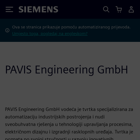
Siemens
Ova se stranica prikazuje pomoću automatiziranog prijevoda.
Umjesto toga, pogledaj na engleskom?
PAVIS Engineering GmbH
PAVIS Engineering GmbH vodeća je tvrtka specijalizirana za
automatizaciju industrijskih postrojenja i nudi
sveobuhvatna rješenja u tehnologiji upravljanja procesima,
električnom dizajnu i izgradnji rasklopnih uređaja. Tvrtka je
poznata po svojoj stručnosti u razvoju inovativnih,