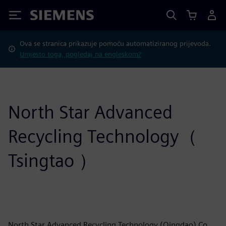
Siemens
Ova se stranica prikazuje pomoću automatiziranog prijevoda.
Umjesto toga, pogledaj na engleskom?
North Star Advanced
Recycling Technology（
Tsingtao ）
North Star Advanced Recycling Technology (Qingdao) Co.,