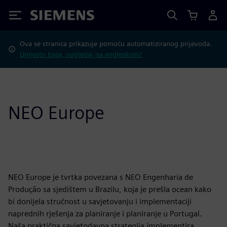
Siemens
Ova se stranica prikazuje pomoću automatiziranog prijevoda.
Umjesto toga, pogledaj na engleskom?
NEO Europe
NEO Europe je tvrtka povezana s NEO Engenharia de
Produção sa sjedištem u Brazilu, koja je prešla ocean kako
bi donijela stručnost u savjetovanju i implementaciji
naprednih rješenja za planiranje i planiranje u Portugal.
Naša praktična savjetodavna strategija implementira