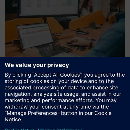
nPlan - Planning App
NPLAN je napredna platforma za planiranje produktivnih
scenarija koja generira agilne, pouzdane i suradničke
scenarije planiranja proizvodnje, ubrzavajući digitalnu
transformaciju vašeg lanca opskrbe.
Saznajte više