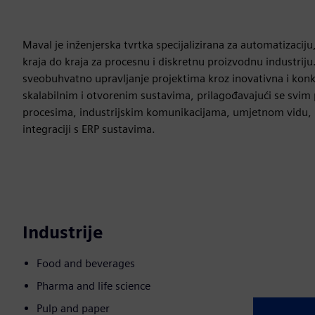
Maval je inženjerska tvrtka specijalizirana za automatizacij
kraja do kraja za procesnu i diskretnu proizvodnu industri
sveobuhvatno upravljanje projektima kroz inovativna i konku
skalabilnim i otvorenim sustavima, prilagođavajući se svim
procesima, industrijskim komunikacijama, umjetnom vidu
integraciji s ERP sustavima.
Industrije
Food and beverages
Pharma and life science
Pulp and paper