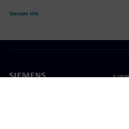
Saznajte više
O SIEM
O nama
Vodstv
Vijesti i