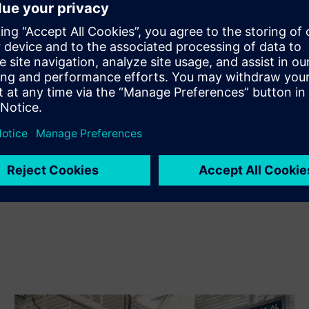
proizvoda i vlastitog proizvoda
Sell
Preprodaja/zajednička prodaja SW i digitalno omogućenog
HW na Siemens Xceleratoru
Service
Pruža uslugu proizvoda/rješenja tvrtke Siemens Xcelerator
koja pomaže kupcu da ga implementira, integrira,
upravlja ili održava