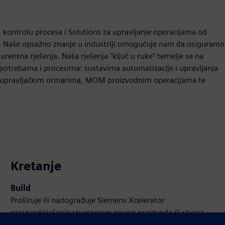
u, kontrolu procesa i Solutions za upravljanje operacijama od
ju. Naše opsežno znanje u industriji omogućuje nam da osiguramo
rentna rješenja. Naša rješenja "ključ u ruke" temelje se na
 potrebama i procesima: sustavima automatizacije i upravljanja
, upravljačkim ormarima, MOM proizvodnim operacijama te
Kretanje
Build
Proširuje ili nadograđuje Siemens Xcelerator
proizvod/rješenje stvaranjem novog proizvoda ili stvara
novo korisničko rješenje integracijom Siemens Xcelerator