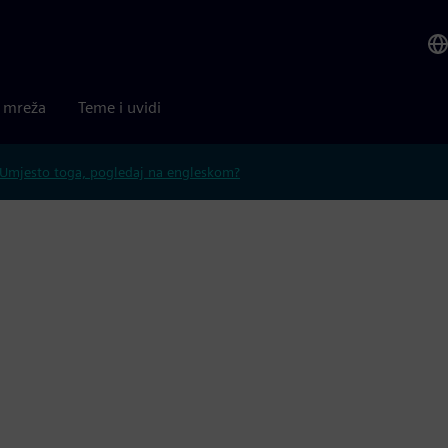
a mreža
Teme i uvidi
Umjesto toga, pogledaj na engleskom?