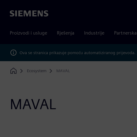
Siemens
Proizvodi i usluge
Rješenja
Industrije
Partnersk
Ova se stranica prikazuje pomoću automatiziranog prijevoda.
Ecosystem
MAVAL
Home
MAVAL