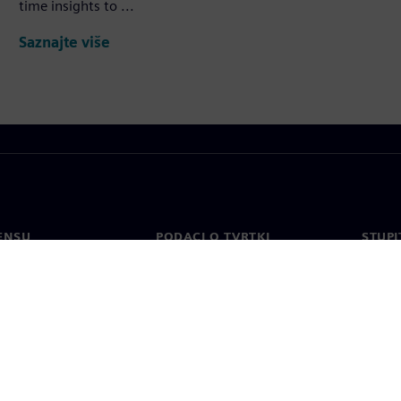
time insights to ...
Saznajte više
ENSU
PODACI O TVRTKI
STUPI
Tvrtka
Konta
o
Odnosi s investitorima
Uredi 
 tisak
Strategija