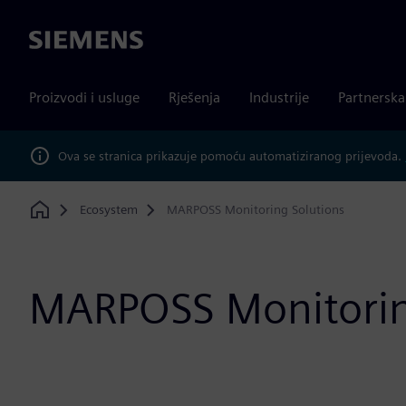
Siemens
Proizvodi i usluge
Rješenja
Industrije
Partnersk
Ova se stranica prikazuje pomoću automatiziranog prijevoda.
Ecosystem
MARPOSS Monitoring Solutions
Home
MARPOSS Monitorin