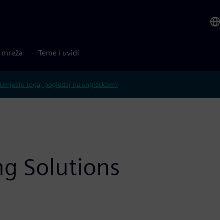
a mreža
Teme i uvidi
Umjesto toga, pogledaj na engleskom?
g Solutions