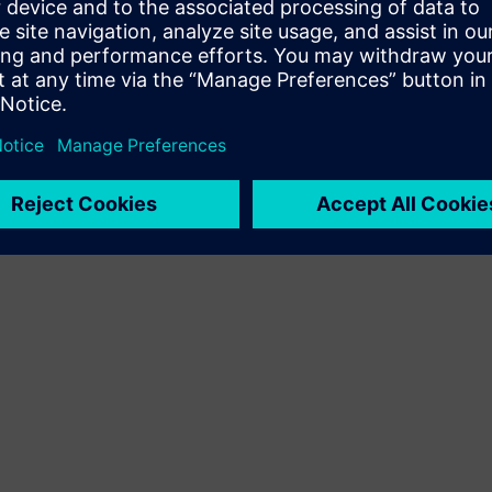
proizvoda i vlastitog proizvoda