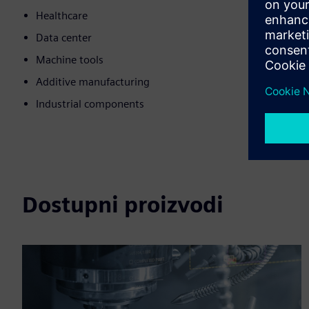
Healthcare
Data center
Machine tools
Additive manufacturing
Industrial components
Dostupni proizvodi