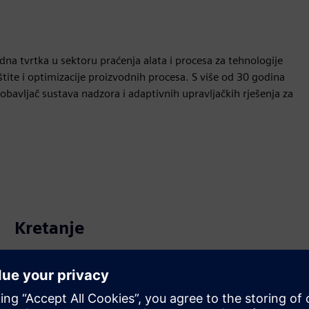
tvrtka u sektoru praćenja alata i procesa za tehnologije
štite i optimizacije proizvodnih procesa. S više od 30 godina
dobavljač sustava nadzora i adaptivnih upravljačkih rješenja za
Kretanje
Build
Proširuje ili nadograđuje Siemens Xcelerator
proizvod/rješenje stvaranjem novog proizvoda ili stvara
novo korisničko rješenje integracijom Siemens Xcelerator