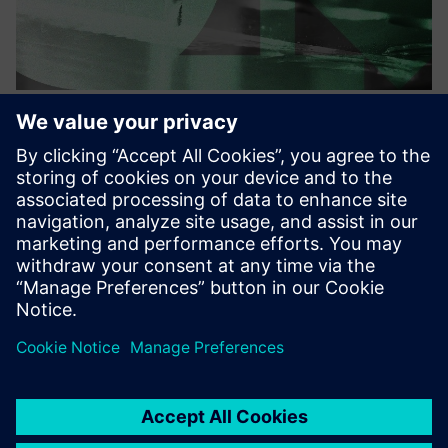
Your AI Copilot for CAM
programming
Our AI models turn your production history into scalable
automation. It runs fully on-premise, secure, and
integrates seamlessly into Siemens NX CAM.
Saznajte više