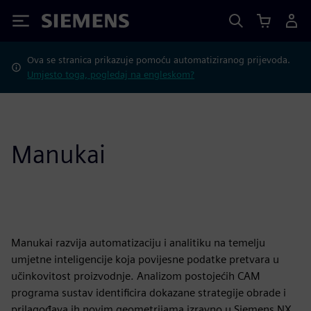
Siemens
Ova se stranica prikazuje pomoću automatiziranog prijevoda.
Umjesto toga, pogledaj na engleskom?
Manukai
Manukai razvija automatizaciju i analitiku na temelju
umjetne inteligencije koja povijesne podatke pretvara u
učinkovitost proizvodnje. Analizom postojećih CAM
programa sustav identificira dokazane strategije obrade i
prilagođava ih novim geometrijama izravno u Siemens NX