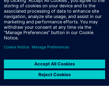
Dobavljač projekata ključ u ruke za proizvodne linije
automobila. Potpuna integracija Siemens Automation,
MES, SCADA, Digital Twins, Inspection i robotike.
Saznajte više