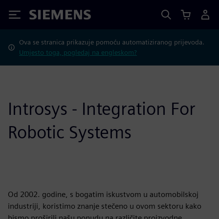
Siemens
Ova se stranica prikazuje pomoću automatiziranog prijevoda.
Umjesto toga, pogledaj na engleskom?
Introsys - Integration For
Robotic Systems
Od 2002. godine, s bogatim iskustvom u automobilskoj
industriji, koristimo znanje stečeno u ovom sektoru kako
bismo proširili našu ponudu na različite proizvodne