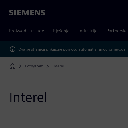
Siemens
Proizvodi i usluge
Rješenja
Industrije
Partnersk
Ova se stranica prikazuje pomoću automatiziranog prijevoda.
Ecosystem
Interel
Home
Interel