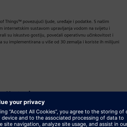
of Things™ povezujući ljude, uređaje i podatke. S našim
 internetskim sustavom upravljanja vodom na svijetu i
i su iskustvo gostiju, povećali operativnu učinkovitost i
nja su implementirana u više od 30 zemalja i koriste ih milijuni
Kretanje
Build
Proširuje ili nadograđuje Siemens Xcelerator
proizvod/rješenje stvaranjem novog proizvoda ili stvara
novo korisničko rješenje integracijom Siemens Xcelerator