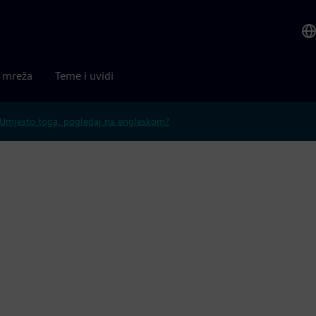
a mreža
Teme i uvidi
Umjesto toga, pogledaj na engleskom?