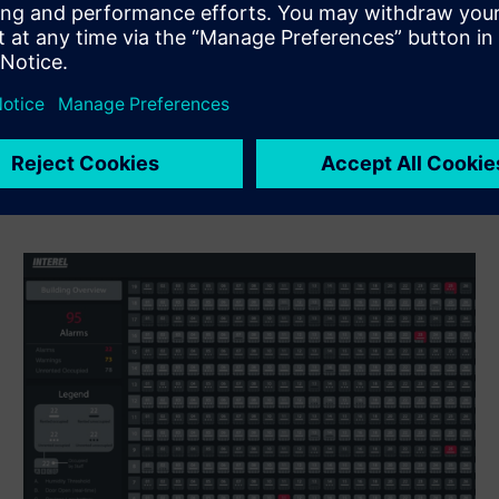
proizvoda i vlastitog proizvoda