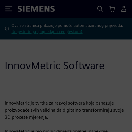
Siemens
Ova se stranica prikazuje pomoću automatiziranog prijevoda.
Umjesto toga, pogledaj na engleskom?
InnovMetric Software
InnovMetric je tvrtka za razvoj softvera koja osnažuje
proizvođače svih veličina da digitalno transformiraju svoje
3D procese mjerenja.
InnovMetric je bio pionir dimenzionalne inspekcije