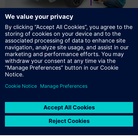
PolyWorks|Inspector™
PolyWorks Inspector: Softver za 3D analizu koji koristi
mjeriteljstvo i CMM-ove za kontrolu dimenzija, kvalitetu,
automatizaciju radi smanjenja troškova i jačanja suradnje
Saznajte više