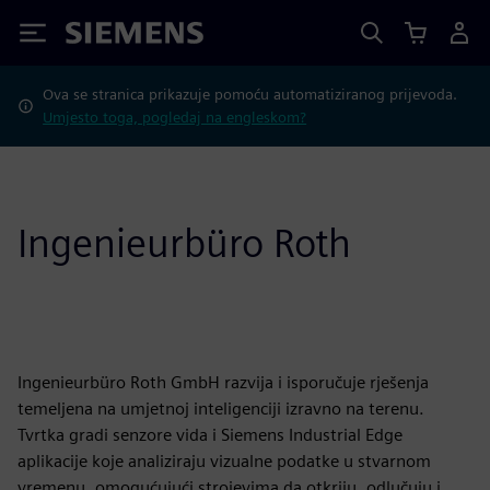
Siemens
Ova se stranica prikazuje pomoću automatiziranog prijevoda.
Umjesto toga, pogledaj na engleskom?
Ingenieurbüro Roth
Ingenieurbüro Roth GmbH razvija i isporučuje rješenja
temeljena na umjetnoj inteligenciji izravno na terenu.
Tvrtka gradi senzore vida i Siemens Industrial Edge
aplikacije koje analiziraju vizualne podatke u stvarnom
vremenu, omogućujući strojevima da otkriju, odlučuju i