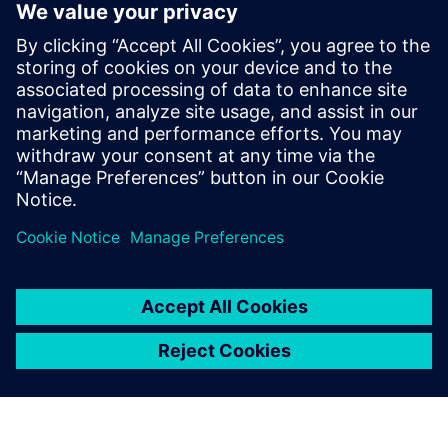
Vision AI Control for Machines
Ova ponuda pruža cjelovito rješenje AI vida za optimizaciju
strojeva putem otkrivanja i regulacije u stvarnom vremenu.
Saznajte više