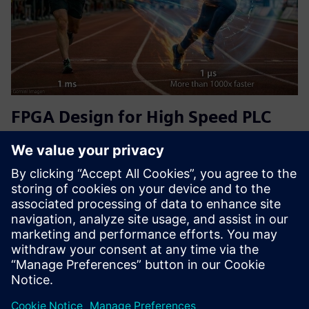
FPGA Design for High Speed PLC
with TM FAST
Ultra-fast applications beyond standard PLC speeds with
our FPGA design service for the Siemens TM FAST for your
S7-1500, S7-1200 or custom application. We deliver the
custom FPGA logic, so you can focus on your core solution.
Usi...
Saznajte više