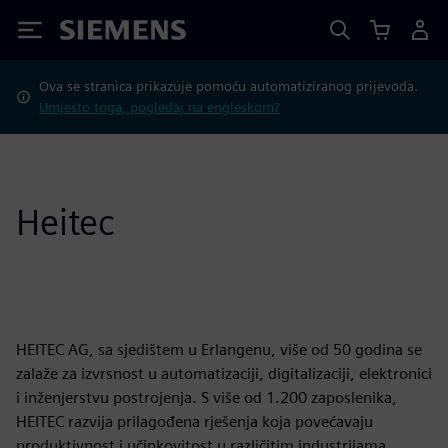
Siemens
Ova se stranica prikazuje pomoću automatiziranog prijevoda.
Umjesto toga, pogledaj na engleskom?
Heitec
HEITEC AG, sa sjedištem u Erlangenu, više od 50 godina se
zalaže za izvrsnost u automatizaciji, digitalizaciji, elektronici
i inženjerstvu postrojenja. S više od 1.200 zaposlenika,
HEITEC razvija prilagođena rješenja koja povećavaju
produktivnost i učinkovitost u različitim industrijama.