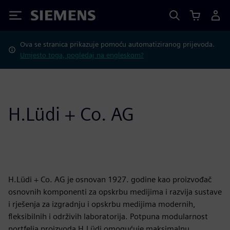
Siemens
Ova se stranica prikazuje pomoću automatiziranog prijevoda.
Umjesto toga, pogledaj na engleskom?
H.Lüdi + Co. AG
H.Lüdi + Co. AG je osnovan 1927. godine kao proizvođač
osnovnih komponenti za opskrbu medijima i razvija sustave
i rješenja za izgradnju i opskrbu medijima modernih,
fleksibilnih i održivih laboratorija. Potpuna modularnost
portfelja proizvoda H.Lüdi omogućuje maksimalnu