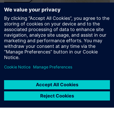
HL-X-LAB™
HL-X-LAB™ je bit modularnog sustava konstrukcije koji
uključuje sve potrebne usluge poput opskrbe zrakom,
kontrole klime, osvjetljenja, prigušenja buke i
najsuvremenije opskrbe medijima u jednom proizvodu.™
Saznajte više