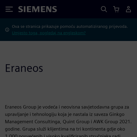
Siemens
Ova se stranica prikazuje pomoću automatiziranog prijevoda.
Umjesto toga, pogledaj na engleskom?
Eraneos
Eraneos Group je vodeća i neovisna savjetodavna grupa za
upravljanje i tehnologiju koja je nastala iz saveza Ginkgo
Management Consultinga, Quint Group i AWK Group 2021.
godine. Grupa služi klijentima na tri kontinenta gdje oko
1.000 posvećenih i visoko kvalificiranih stručnjaka radi