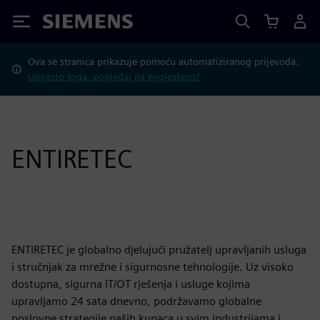
Siemens
Ova se stranica prikazuje pomoću automatiziranog prijevoda.
Umjesto toga, pogledaj na engleskom?
ENTIRETEC
ENTIRETEC je globalno djelujući pružatelj upravljanih usluga
i stručnjak za mrežne i sigurnosne tehnologije. Uz visoko
dostupna, sigurna IT/OT rješenja i usluge kojima
upravljamo 24 sata dnevno, podržavamo globalne
poslovne strategije naših kupaca u svim industrijama i