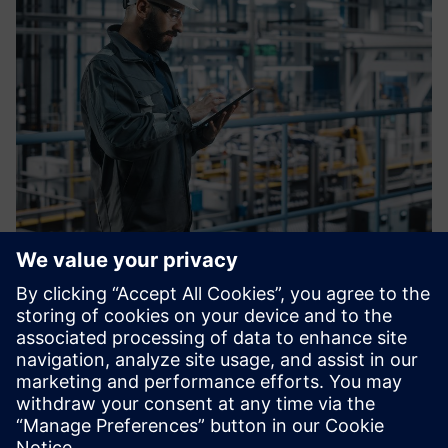
OT Blueprint
Brže uvođenje, dosljedna sigurnost, manje iznenađenja pri
puštanju u živo. OT Blueprint je zajednički standard dizajna
Siemens/Entiretec za nove i proširene proizvodne linije,
izrađen za IT/OT arhitekte kojima je potrebna pouzdano...
Saznajte više