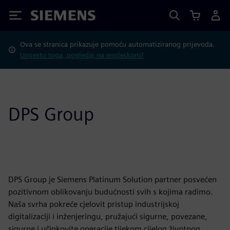
Siemens
Ova se stranica prikazuje pomoću automatiziranog prijevoda.
Umjesto toga, pogledaj na engleskom?
DPS Group
DPS Group je Siemens Platinum Solution partner posvećen
pozitivnom oblikovanju budućnosti svih s kojima radimo.
Naša svrha pokreće cjelovit pristup industrijskoj
digitalizaciji i inženjeringu, pružajući sigurne, povezane,
sigurne i učinkovite operacije tijekom cijelog životnog