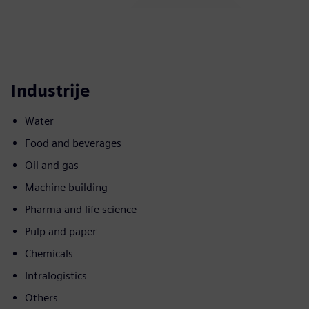
Industrije
Water
Food and beverages
Oil and gas
Machine building
Pharma and life science
Pulp and paper
Chemicals
Intralogistics
Others