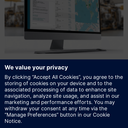
dimax.cloud
Pionirska industrijska platforma koja premošćuje jaz
između digitalnog dizajna i fizičke proizvodnje putem
distribuirane proizvodnje. Omogućuje tvrtkama da pređu s
tradicionalnih modela "make-to-stock" prema otpornijem
pristupu na...
Saznajte više