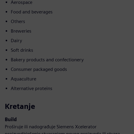
Aerospace
Food and beverages
Others
Breweries
Dairy
Soft drinks
Bakery products and confectionery
Consumer packaged goods
Aquaculture
Alternative proteins
Kretanje
Build
Proširuje ili nadograđuje Siemens Xcelerator
proizvod/rješenje stvaranjem novog proizvoda ili stvara