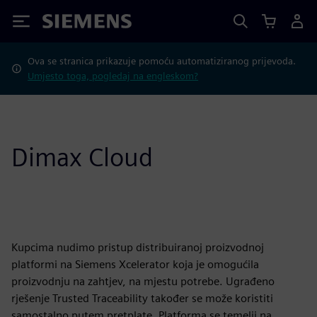
Siemens
Ova se stranica prikazuje pomoću automatiziranog prijevoda.
Umjesto toga, pogledaj na engleskom?
Dimax Cloud
Kupcima nudimo pristup distribuiranoj proizvodnoj
platformi na Siemens Xcelerator koja je omogućila
proizvodnju na zahtjev, na mjestu potrebe. Ugrađeno
rješenje Trusted Traceability također se može koristiti
samostalno putem pretplate. Platforma se temelji na