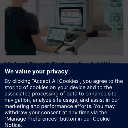
Virtual Smart Factory for Additive
Manufacturing
VSF omogućuje proizvodnju aditiva u velikoj mjeri od
strane SINUMERIKA s termoplastikom. Modularni,
prilagođavaju se novim materijalima, snima precizne
digitalne otiske prstiju
Saznajte više