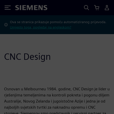
Siemens
Ova se stranica prikazuje pomoću automatiziranog prijevoda.
Umjesto toga, pogledaj na engleskom?
CNC Design
Osnovan u Melbourneu 1984. godine, CNC Design je lider u
rješenjima temeljenima na kontroli pokreta i pogonu diljem
Australije, Novog Zelanda i jugoistočne Azije i jedna je od
najboljih svjetskih tvrtki za naknadnu opremu i CNC
strojeve. Siemensov smo predstavnik i servisni partner za