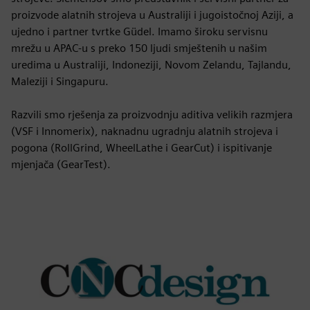
proizvode alatnih strojeva u Australiji i jugoistočnoj Aziji, a
ujedno i partner tvrtke Güdel. Imamo široku servisnu
mrežu u APAC-u s preko 150 ljudi smještenih u našim
uredima u Australiji, Indoneziji, Novom Zelandu, Tajlandu,
Maleziji i Singapuru.
Razvili smo rješenja za proizvodnju aditiva velikih razmjera
(VSF i Innomerix), naknadnu ugradnju alatnih strojeva i
pogona (RollGrind, WheelLathe i GearCut) i ispitivanje
mjenjača (GearTest).