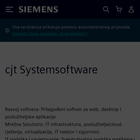
Siemens
Ova se stranica prikazuje pomoću automatiziranog prijevoda.
Umjesto toga, pogledaj na engleskom?
cjt Systemsoftware
Razvoj softvera: Prilagođeni softver za web, desktop i
poslužiteljske aplikacije.
Mrežna Solutions: IT infrastruktura, poslužitelja/cloud
rješenja, virtualizacija, IT nadzor i sigurnost.
IT podrška i savjetovanje: Sveobuhvatna podrška mrežama i