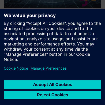
Custom Data Export Solutions for
TIA Portal
Naša usluga osmišljena je tako da premosti jaz između TIA
Portal portala i alata trećih strana koji pružaju prilagođena
rješenja za besprijekoran izvoz i uvoz podataka.
Saznajte više