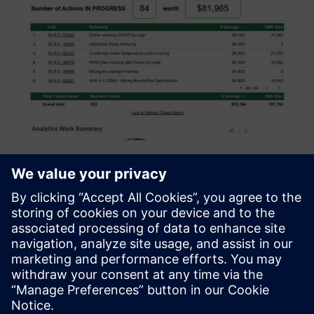
Smart Building Analytics
Bueno-ova Smart Building Analytics pomaže vam donositi
pametnije odluke prikupljanjem i analizom velikih količina
podataka iz sustava vaše zgrade. Pruža vrijedne uvide koji
vama i vašim timovima omogućuju poduzimanje potrebnih
rad...
Saznajte više