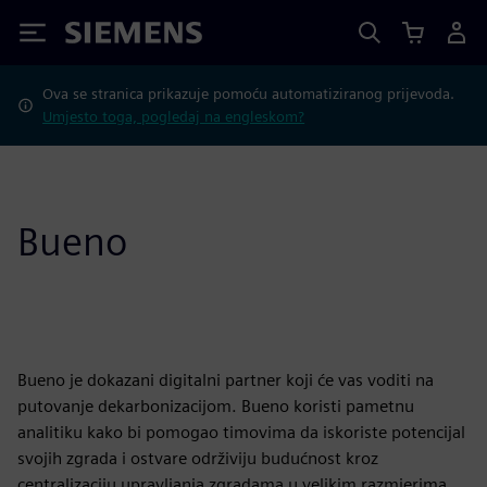
Siemens
Ova se stranica prikazuje pomoću automatiziranog prijevoda.
Umjesto toga, pogledaj na engleskom?
Bueno
Bueno je dokazani digitalni partner koji će vas voditi na
putovanje dekarbonizacijom. Bueno koristi pametnu
analitiku kako bi pomogao timovima da iskoriste potencijal
svojih zgrada i ostvare održiviju budućnost kroz
centralizaciju upravljanja zgradama u velikim razmjerima.