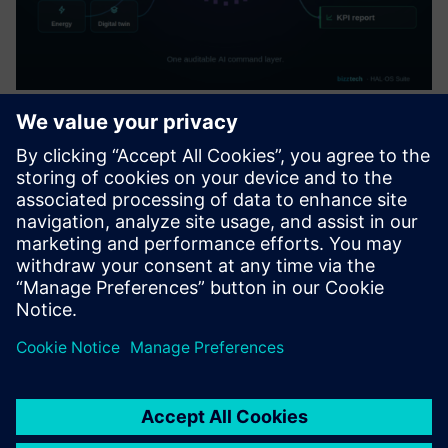
HALØ – Operational AI
Orchestrator
Pretvorite operativne podatke u koordiniranu akciju. HALØ
povezuje podatke uživo, tijekove rada, odobrenja i sustave
poduzeća u jedan AI naredbeni sloj koji se može revidirati.
Saznajte više