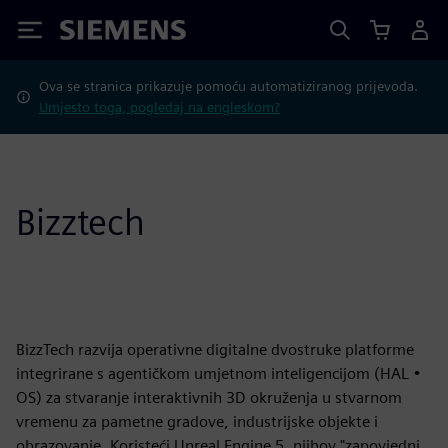
Siemens
Ova se stranica prikazuje pomoću automatiziranog prijevoda.
Umjesto toga, pogledaj na engleskom?
Bizztech
BizzTech razvija operativne digitalne dvostruke platforme
integrirane s agentičkom umjetnom inteligencijom (HAL •
OS) za stvaranje interaktivnih 3D okruženja u stvarnom
vremenu za pametne gradove, industrijske objekte i
obrazovanje. Koristeći Unreal Engine 5, njihov "zapovjedni