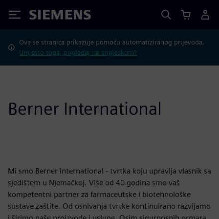
Siemens
Ova se stranica prikazuje pomoću automatiziranog prijevoda.
Umjesto toga, pogledaj na engleskom?
Berner International
Mi smo Berner International - tvrtka koju upravlja vlasnik sa
sjedištem u Njemačkoj. Više od 40 godina smo vaš
kompetentni partner za farmaceutske i biotehnološke
sustave zaštite. Od osnivanja tvrtke kontinuirano razvijamo
i širimo naše proizvode i usluge. Osim sigurnosnih ormara