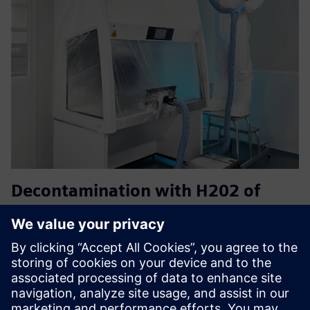
Decontamination with H202 of
safety cabinets
Ispareni vodikov peroksid čini osnovu za posebno
prihvatljiv materijal, isplativ postupak dekontaminacije za
inaktivaciju bioloških tvari i genetski modificiranih
organizama u mikrobiološkim sigurnosnim ormarima.
Temelji se na dok...