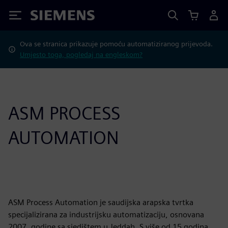
Siemens
Ova se stranica prikazuje pomoću automatiziranog prijevoda.
Umjesto toga, pogledaj na engleskom?
ASM PROCESS
AUTOMATION
ASM Process Automation je saudijska arapska tvrtka
specijalizirana za industrijsku automatizaciju, osnovana
2007. godine sa sjedištem u Jeddah. S više od 15 godina