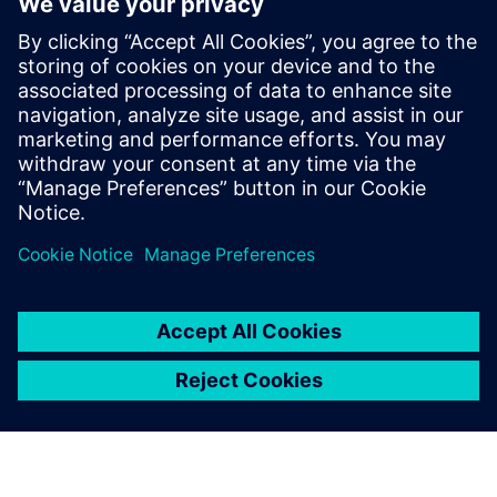
Hercules V2.0
Hercules je industrijska platforma za industrijske podatke
koja povezuje Siemens WinCC/PC 7 s MES-om, pružajući
nadzorne ploče u stvarnom vremenu, izvještavanje,
kvalitetnu sljedivost i brže i pouzdanije izvršenje.
Saznajte više