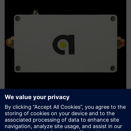
antrumX
AntrumX prati kvalitetu zraka, prvenstveno u kritičnim
okruženjima, i integrira se s BMS-om kako bi optimizirao
ventilaciju radi sigurnosti i uštede energije. Opremljen je