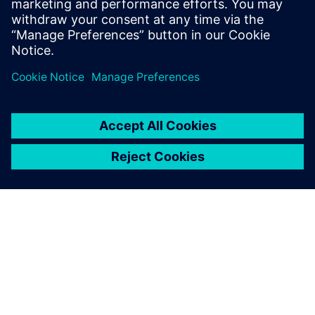
nadzornom pločom za energiju i ventilaciju koja bilježi i ...
Saznajte više
O SIEMENSU