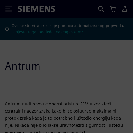
Siemens
Ova se stranica prikazuje pomoću automatiziranog prijevoda.
Umjesto toga, pogledaj na engleskom?
Antrum
Antrum nudi revolucionarni pristup DCV-u koristeći
centralni nadzor zraka kako bi se osigurao maksimalni
protok zraka kada je to potrebno i uštedio energiju kada
nije. Nikada nije bilo lakše uravnotežiti sigurnost i uštedu
energije - ili više korisno za vaš rezultat.