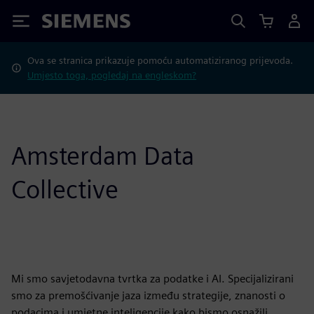
Siemens
Ova se stranica prikazuje pomoću automatiziranog prijevoda.
Umjesto toga, pogledaj na engleskom?
Amsterdam Data
Collective
Mi smo savjetodavna tvrtka za podatke i AI. Specijalizirani
smo za premošćivanje jaza između strategije, znanosti o
podacima i umjetne inteligencije kako bismo osnažili