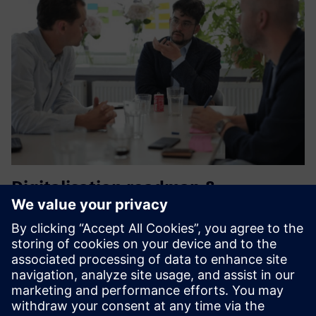
Digitalisation roadmap &
implementation
Napravite nacrt arhitekture podataka i mapu puta korak po
korak, a zatim ga implementirajte. Ovaj prilagođeni plan
puta pokrivat će različite aspekte kao što su postavljanje
skladišta podataka, procjena troškova, zahtjevi za resur...