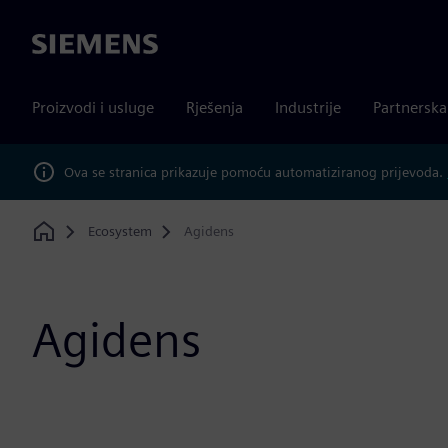
Siemens
Proizvodi i usluge
Rješenja
Industrije
Partnersk
Ova se stranica prikazuje pomoću automatiziranog prijevoda.
Ecosystem
Agidens
Home
Agidens