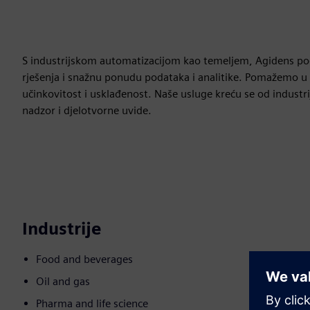
S industrijskom automatizacijom kao temeljem, Agidens pod
rješenja i snažnu ponudu podataka i analitike. Pomažemo u 
učinkovitost i usklađenost. Naše usluge kreću se od industr
nadzor i djelotvorne uvide.
Industrije
Food and beverages
Oil and gas
Pharma and life science