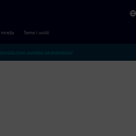
a mreža
Teme i uvidi
Umjesto toga, pogledaj na engleskom?