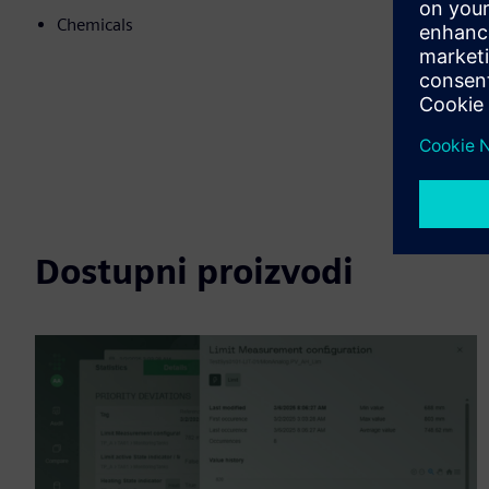
Chemicals
Dostupni proizvodi