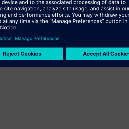
proizvoda i vlastitog proizvoda
Sell
Preprodaja/zajednička prodaja SW i digitalno omogućenog
HW na Siemens Xceleratoru