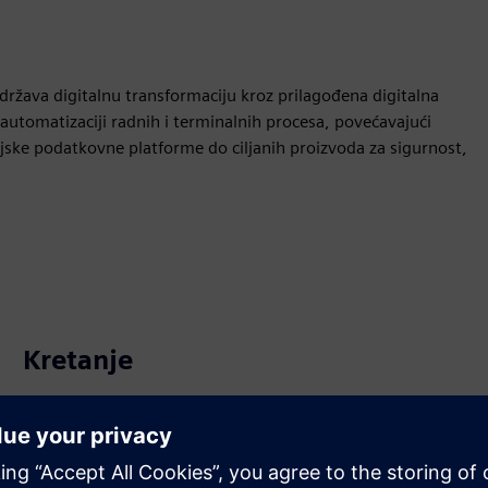
ržava digitalnu transformaciju kroz prilagođena digitalna
automatizaciji radnih i terminalnih procesa, povećavajući
ijske podatkovne platforme do ciljanih proizvoda za sigurnost,
Kretanje
Build
Proširuje ili nadograđuje Siemens Xcelerator
proizvod/rješenje stvaranjem novog proizvoda ili stvara
novo korisničko rješenje integracijom Siemens Xcelerator