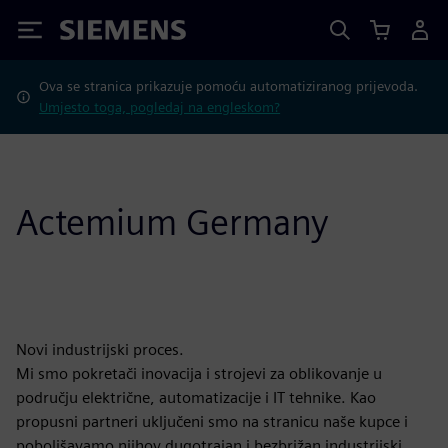
Siemens
Ova se stranica prikazuje pomoću automatiziranog prijevoda.
Umjesto toga, pogledaj na engleskom?
Actemium Germany
Novi industrijski proces.
Mi smo pokretači inovacija i strojevi za oblikovanje u
području električne, automatizacije i IT tehnike. Kao
propusni partneri uključeni smo na stranicu naše kupce i
poboljšavamo njihov dugotrajan i bezbrižan industrijski