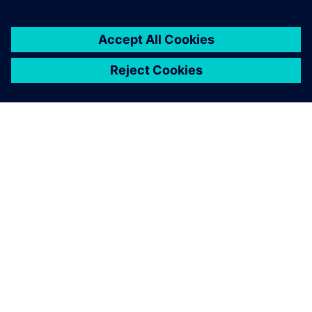
O SIEMENSU
PODACI O TVRTKI
STUPITE U KONTAKT