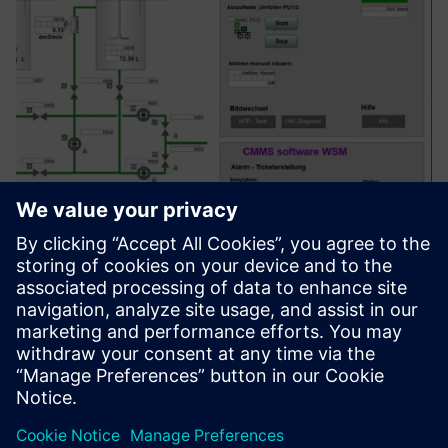
PCS "x" Service Portfolio for
SIMATIC PCS 7 & PCS neo
Upravljanje, konsepcija, izrada, izrada i održavanje u
prostornim sustavima za vođenje procesa (SIMATIC PCS 7,
PCS neo)
Saznajte više