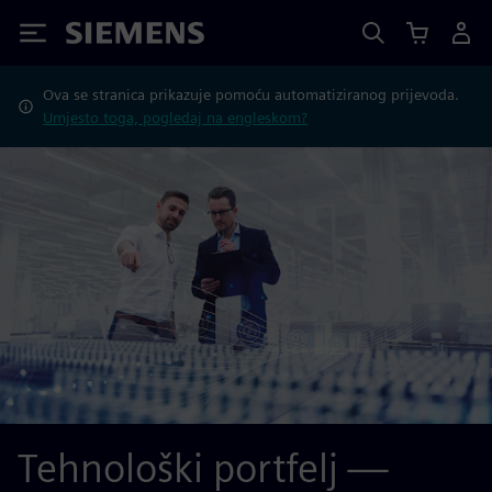
Siemens
Ova se stranica prikazuje pomoću automatiziranog prijevoda.
Umjesto toga, pogledaj na engleskom?
Tehnološki portfelj —