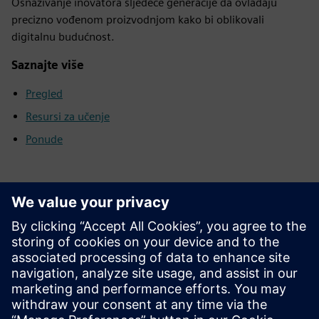
Osnaživanje inovatora sljedeće generacije da ovladaju
precizno vođenom proizvodnjom kako bi oblikovali
digitalnu budućnost.
Saznajte više
Pregled
Resursi za učenje
Ponude
SCE pretraživač podrške
Pošaljite nam svoje upite za podršku u vezi s
obrazovanjem, istraživanjem i razvojem.
Vaš zahtjev