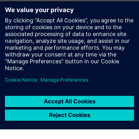
SCE pretraživač podrške
Pošaljite nam svoje upite za podršku u vezi s
obrazovanjem, istraživanjem i razvojem.
Vaš zahtjev