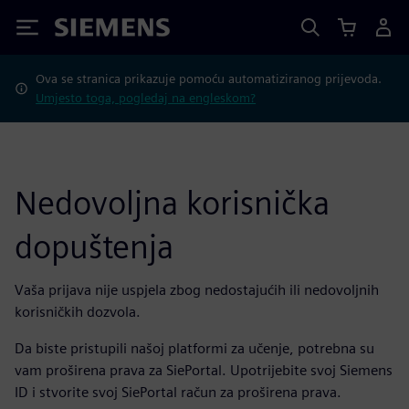
Siemens
Ova se stranica prikazuje pomoću automatiziranog prijevoda.
Umjesto toga, pogledaj na engleskom?
Nedovoljna korisnička
dopuštenja
Vaša prijava nije uspjela zbog nedostajućih ili nedovoljnih
korisničkih dozvola.
Da biste pristupili našoj platformi za učenje, potrebna su
vam proširena prava za SiePortal. Upotrijebite svoj Siemens
ID i stvorite svoj SiePortal račun za proširena prava.