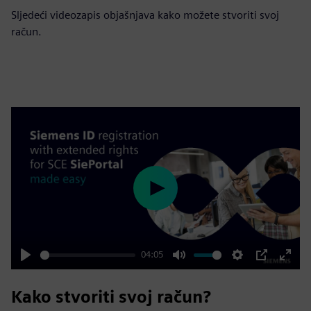
Sljedeći videozapis objašnjava kako možete stvoriti svoj
račun.
Play
04:05
Play
Mute
Settings
PIP
Enter
fulls
Kako stvoriti svoj račun?