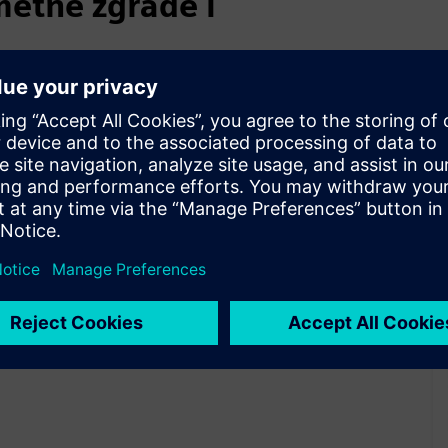
metne zgrade i
nim aktivnostima u
obnosti, energetskoj
pise, međunarodne intervjue
ri. Dodatne informacije na
.
ama kupaca. Podijelit ćemo
u.