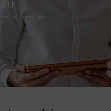
eru
lefonu, prijenosnom računalu ili