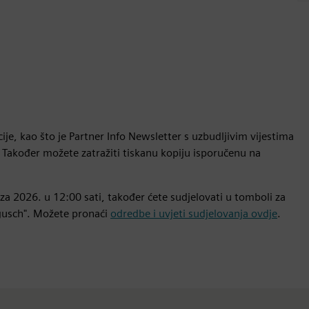
je, kao što je Partner Info Newsletter s uzbudljivim vijestima
u. Također možete zatražiti tiskanu kopiju isporučenu na
za 2026. u 12:00 sati, također ćete sudjelovati u tomboli za
ogusch". Možete pronaći
odredbe i uvjeti sudjelovanja ovdje
.