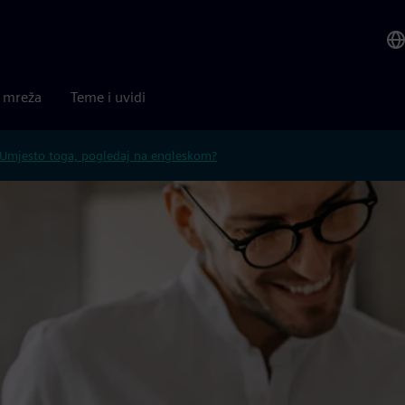
a mreža
Teme i uvidi
Umjesto toga, pogledaj na engleskom?