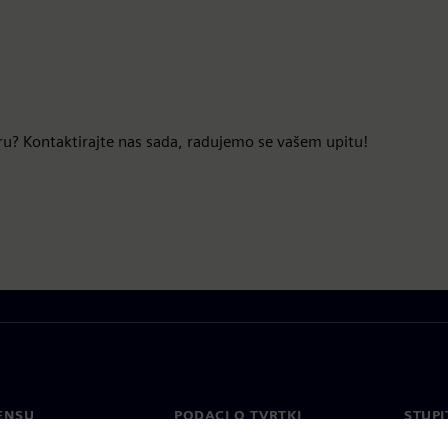
tneru? Kontaktirajte nas sada, radujemo se vašem upitu!
ENSU
PODACI O TVRTKI
STUPI