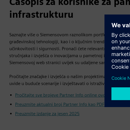
Časopis za korisnike za pa
infrastrukturu
Saznajte više o Siemensovom raznolikom portfelju i global
građevinskoj tehnologiji, kao i o ključnim trendovima u ud
učinkovitosti i sigurnosti. Pronaći ćete relevantne videoza
stručnjaka i izvješća o inovacijama u pametnoj infrastruktu
Siemensovoj web stranici uvijek su udaljene samo jedan klik
Pročitajte značajke i izvješća o našim projektima i referenc
uvide u buduće scenarije i izvještavati o istraživanju i razvoj
Pročitajte sve brojeve Partner Info online ovdje
Preuzmite aktualni broj Partner Info kao PDF ovdje
Preuzmite izdanje za jesen 2025