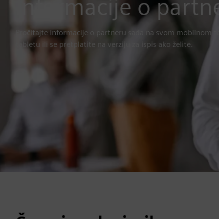
Informacije o partn
Pročitajte informacije o partneru sada na svom mobilnom te
tabletu ili se pretplatite na verziju za ispis ako želite.