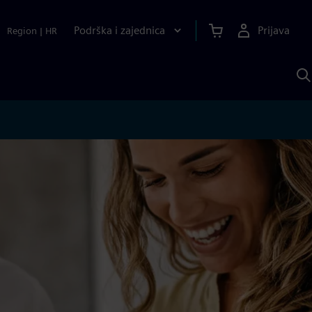
Podrška i zajednica
Prijava
Region
|
HR
P
p
S