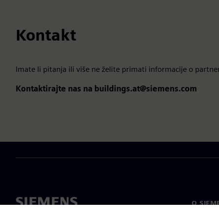
Kontakt
Imate li pitanja ili više ne želite primati informacije o par
Kontaktirajte nas na buildings.at@siemens.com
O SIEM