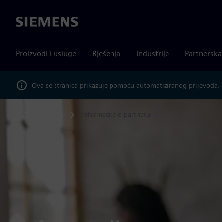
Siemens
Proizvodi i usluge
Rješenja
Industrije
Partnersk
Ova se stranica prikazuje pomoću automatiziranog prijevoda.
Sadržaj
Informacije o partneru
Home