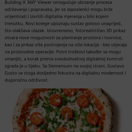
Building X 360° Viewer omogućuje ubrzanje procesa
održavanja i popravaka, jer se zaposlenici mogu brže
orijentirati i izvršiti digitalna mjerenja u bilo kojem
trenutku. Novi kolege upoznaju sustav gotovo unaprijed,
što olakšava ulazak. Istovremeno, fotorealističan 3D prikaz
otvara nove mogućnosti za planiranje prostora i tvornice,
kao i za prikaz više postrojenja na više lokacija - bez utjecaja
na proizvodne operacije. Putni troškovi također se mogu
smanjiti, a korak prema sveobuhvatnoj digitalnoj kontroli
zgrada je u tijeku. Sa Siemensom na svojoj strani, Gustavo
Gusto se stoga dosljedno fokusira na digitalnu modernost i
dugoročnu održivost.