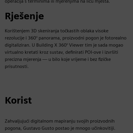
operacija s terminima ili mjerenjima na licu mjesta.
Rješenje
Korištenjem 3D skeniranja točkastih oblaka visoke
rezolucije i 360° panorama, proizvodni pogon je fotorealno
digitaliziran. U Building X 360° Viewer tim je sada mogao
virtualno kretati kroz sustav, definirati POI-ove i izvršiti
precizna mjerenja — u bilo koje vrijeme i bez fizičke
prisutnosti.
Korist
Zahvaljujući digitalnom mapiranju svojih proizvodnih
pogona, Gustavo Gusto postao je mnogo učinkovitiji.