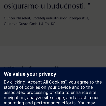
osiguramo u budućnosti. "
Günter Nisseleit, Voditelj industrijskog inženjerstva,
Gustavo Gusto GmbH & Co. KG
Više informacija
Building X
360°-Trgovci
Operations Manager