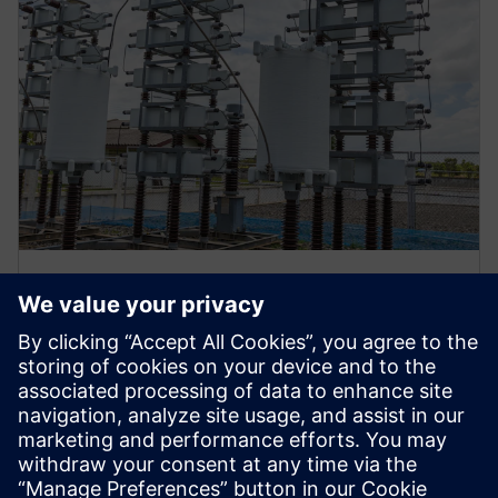
Zaštita banke kondenzatora 21C
U radu se uvodi zaštita temeljena na impedanciji (21C)
kao potencijalno poboljšanje u odnosu na
tradicionalnu diferencijalnu zaštitu napona (87V) za
banke šantskih kondenzatora.