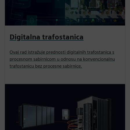
Digitalna trafostanica
Ovaj rad istražuje prednosti digitalnih trafostanica s
procesnom sabirnicom u odnosu na konvencionalnu
trafostanicu bez procesne sabirnice.