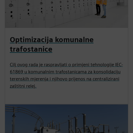
Optimizacija komunalne
trafostanice
Cilj ovog rada je raspravljati o primjeni tehnologije IEC-
61869 u komunalnim trafostanicama za konsolidaciju
terenskih mjerenja i njihovo prijenos na centralizirani
zaštitni relej.