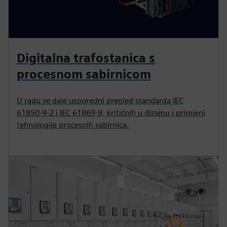
Digitalna trafostanica s
procesnom sabirnicom
U radu se daje usporedni pregled standarda IEC
61850-9-2 i IEC 61869-9, kritičnih u dizajnu i primjeni
tehnologije procesnih sabirnica.