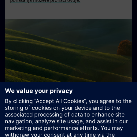
ponašanja možete pronaći ovdje.
Sustainability u lancu opskrbe
Integritet je temelj odgovornog i poduzetničkog
ponašanja.