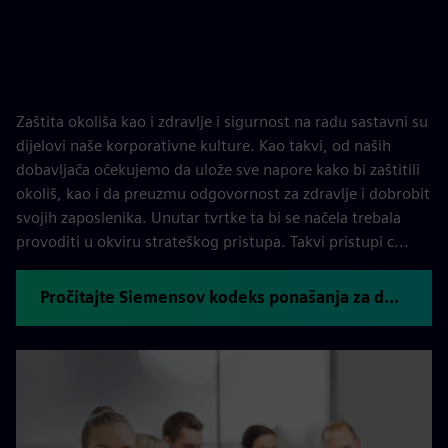
Zaštita okoliša kao i zdravlje i sigurnost na radu sastavni su
dijelovi naše korporativne kulture. Kao takvi, od naših
dobavljača očekujemo da ulože sve napore kako bi zaštitili
okoliš, kao i da preuzmu odgovornost za zdravlje i dobrobit
svojih zaposlenika. Unutar tvrtke ta bi se načela trebala
provoditi u okviru strateškog pristupa. Takvi pristupi c...
Pročitajte Siemensov kodeks ponašanja za dobavljače